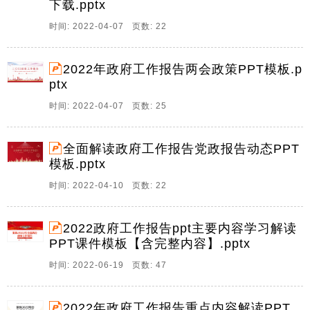
下载.pptx
中国进入两会时间。3 月 5 日，李克强总理作 2022年政
府工作报告，笔者为祖国过去一年的丰硕成就感到自
时间: 2022-04-07 页数: 22
豪，为今年的奋斗目标倍增信心， 朋友。
6、中天文库网，祝您事业如日中天 中天文库网，祝您
2022年政府工作报告两会政策PPT模板.p
事业如日中天 20222022 政府工作报告学习心得政府工
ptx
作报告学习心得 2021 年是我国历史上具有里程碑意义
时间: 2022-04-07 页数: 25
的一年，在以习近平同志为核心的党中央坚强领导下，
面对复杂严峻的国内外形势和和诸多。
全面解读政府工作报告党政报告动态PPT
7、中天文库网，祝您事业如日中天 中天文库网，祝您
模板.pptx
事业如日中天 热议政府工作报告：坚定信念凝聚共识锐
意前行热议政府工作报告：坚定信念凝聚共识锐意前行
时间: 2022-04-10 页数: 22
2021 年是我国历史上具有里程碑意义的一年，在以习近
平同志为核心的党中央坚强领导下， 面对复。
2022政府工作报告ppt主要内容学习解读
8、中天文库网，祝您事业如日中天 中天文库网，祝您
PPT课件模板【含完整内容】.pptx
事业如日中天 从述职报告中读懂初心使命从述职报告中
时间: 2022-06-19 页数: 47
读懂初心使命 近日，今年的政府工作报告全文公布，报
告全文客观描述了 202021 年全国经济社会取得的巨大
成就，细致谋划了 2022 年主要任务。
2022年政府工作报告重点内容解读PPT