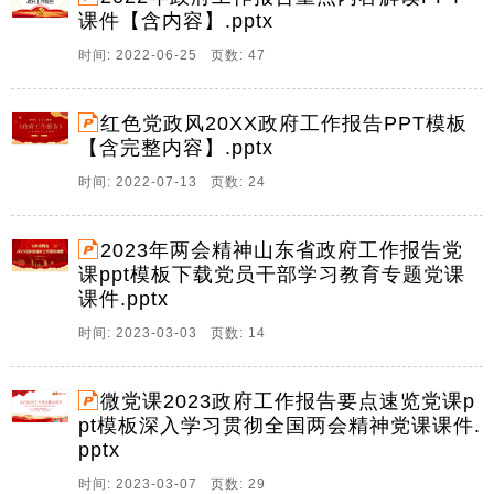
课件【含内容】.pptx
9、中天文库网，祝您事业如日中天 中天文库网，祝您
事业如日中天 20222022 年政府工作报告学习心得体会
时间: 2022-06-25 页数: 47
年政府工作报告学习心得体会 3 月 5 日，第十三届全国
人民代表大会第五次会议在北京人民大会堂开幕。国务
红色党政风20XX政府工作报告PPT模板
院总理李克强作政府工作报告。报告。
【含完整内容】.pptx
10、中天文库网，祝您事业如日中天 中天文库网，祝您
时间: 2022-07-13 页数: 24
事业如日中天 深耕民生实事深耕民生实事 为幸福画卷增
添亮丽色彩为幸福画卷增添亮丽色彩 今年的政府工作报
告中，民生幸福新画卷依旧把人民放在最高位置，把人
2023年两会精神山东省政府工作报告党
民对美好生活的向往作为奋斗目标。这为我们感受。
课ppt模板下载党员干部学习教育专题党课
课件.pptx
11、中天文库网，祝您事业如日中天 中天文库网，祝您
事业如日中天 20222022 国家政府工作报告心得体会国
时间: 2023-03-03 页数: 14
家政府工作报告心得体会 上午全程听了政府工作报告，
这里做个短篇，简单分享一些感受和总结： 政府工作报
微党课2023政府工作报告要点速览党课p
告是实事求是的： 一是文风朴素，比如。
pt模板深入学习贯彻全国两会精神党课课件.
pptx
时间: 2023-03-07 页数: 29