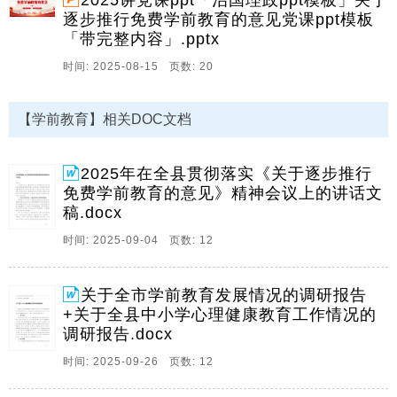
2025讲党课ppt「治国理政ppt模板」关于
署,逐步推行免费学前教育,推进学。
逐步推行免费学前教育的意见党课ppt模板
2、1在全县贯彻落实关于逐步推行免费学前教育的意见
「带完整内容」.pptx
精神会议在全县贯彻落实关于逐步推行免费学前教育的
时间: 2025-08-15 页数: 20
意见精神会议上的讲话上的讲话同志们,今天召开这个会
议,主要任务是深入学习领会国务院办公厅关于逐步推行
免费学前教育的意见精神,结合我县实际,全面部署。
【学前教育】相关DOC文档
3、1关于全县中小学心理健康教育工作情况的调研报
告,1关于全市学前教育发展情况的调研报告,3关于全县
2025年在全县贯彻落实《关于逐步推行
中小学心理健康教育工作情况的调研报告关于全县中小
免费学前教育的意见》精神会议上的讲话文
学心理健康教育工作情况的调研报告按照县人大常委会
稿.docx
年度重点工作安排,8月5日,县人大常委会副主任。
时间: 2025-09-04 页数: 12
4、12025年在教育局学前教育工作会议暨幼小衔接工作
推进会的讲话年在教育局学前教育工作会议暨幼小衔接
关于全市学前教育发展情况的调研报告
工作推进会的讲话同志们,今天,我们召开全局学前教育工
+关于全县中小学心理健康教育工作情况的
作会议暨幼小衔接工作推进会,主要任务是深入学习贯彻
调研报告.docx
党的二十届四中全会精神,全面总结,十四五。
时间: 2025-09-26 页数: 12
5、1在2025年全县学前教育工作会议暨幼小衔接工作推
进会上的讲话,1关于全市学前教育工作情况的报告,7县