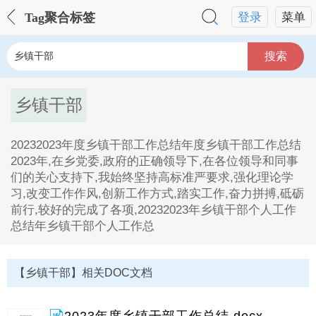
Tag聚合标签
登录
菜单
搜索
乡镇干部
20232023年度乡镇干部工作总结年度乡镇干部工作总结
2023年,在乡党委,政府的正确领导下,在各位领导和同事
们的关心支持下,我始终坚持高标准严要求,强化理论学
习,改变工作作风,创新工作方式,踏实工作,奋力拼搏,砥砺
前行,较好的完成了各项,20232023年乡镇干部个人工作
总结年乡镇干部个人工作总
乡镇干部Tag内容描述：
1、20232023年度乡镇干部工作总结年度乡镇干部工作
【乡镇干部】相关DOC文档
总结2023年,在乡党委,政府的正确领导下,在各位领导和
同事们的关心支持下,我始终坚持高标准严要求,强化理论
学习,改变工作作风,创新工作方式,踏实工作,奋力拼搏,砥