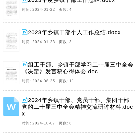
2023年度乡镇干部工作总结.docx
砺前行,较好的完成了各项。
时间: 2024-01-22 页数: 4
2、20232023年乡镇干部个人工作总结年乡镇干部个人
工作总结今年以来,在镇党委,政府的正确领导下,在同事
们的帮助支持下我安心立足基层,磨炼意志,扎扎实实做
2023年乡镇干部个人工作总结.docx
事,勤勤恳恳做人,使自身政治素养,业务水平和综合能力
有了很大的提高,尽职尽责完成了领导。
时间: 2024-01-23 页数: 3
3、1乡镇干部学习二十届三中全会精神心得感悟乡镇干
部学习二十届三中全会精神心得感悟组工干部学习二十
组工干部、乡镇干部学习二十届三中全会
届三中全会决定发言稿组工干部学习二十届三中全会决
《决定》发言稿心得体会.doc
定发言稿组工干部学习贯彻党的二十届三中全会精神心
得体会组工干部学习贯彻党的二十届三中全会精神心得
时间: 2024-08-25 页数: 11
体。
4、1乡镇干部党的二十届三中全会精神交流研讨材料乡
2024年乡镇干部、党员干部、集团干部
镇干部党的二十届三中全会精神交流研讨材料党员干部
党的二十届三中全会精神交流研讨材料.doc
学习贯彻党的二十届三中全会精神心得体会党员干部学
x
习贯彻党的二十届三中全会精神心得体会集团干部学习
时间: 2024-10-07 页数: 8
二十届三中全会精神心得感悟集团干部学习二十届三中
全。