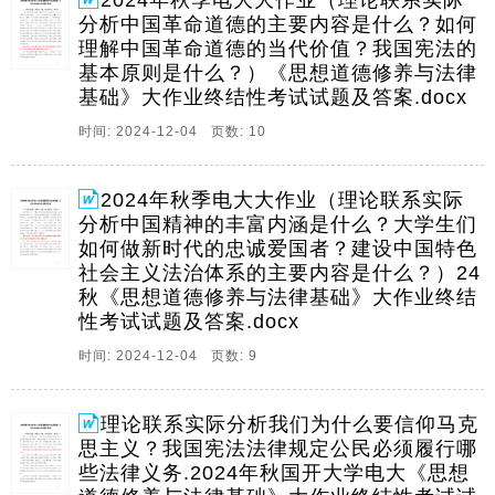
2024年秋季电大大作业（理论联系实际
记在党史学习教育动员大会上指出,在。
分析中国革命道德的主要内容是什么？如何
2、12424秋国家开放大学电大思想道德修养与法律基础
理解中国革命道德的当代价值？我国宪法的
基本原则是什么？）《思想道德修养与法律
大秋国家开放大学电大思想道德修养与法律基础大作业
基础》大作业终结性考试试题及答案.docx
终结性考试试题及答案作业终结性考试试题及答案一,材
料分析题,本题共1小题,每小题80分,共80分,巴黎奥运会
时间: 2024-12-04 页数: 10
上,中国体育代表团获得40金27银。
3、12424秋国家开放大学电大思想道德修养与法律基础
2024年秋季电大大作业（理论联系实际
大秋国家开放大学电大思想道德修养与法律基础大作业
分析中国精神的丰富内涵是什么？大学生们
终结性考试试题及答案作业终结性考试试题及答案一,材
如何做新时代的忠诚爱国者？建设中国特色
料分析题,本题共1小题,每小题80分,共80分,党的二十大
社会主义法治体系的主要内容是什么？）24
报告指出,马克思主义是我们立党立国。
秋《思想道德修养与法律基础》大作业终结
性考试试题及答案.docx
4、122020244秋国家开放大学电大思想道德修养与法律
基础秋国家开放大学电大思想道德修养与法律基础大作
时间: 2024-12-04 页数: 9
业三套试题及答案大作业三套试题及答案请结合材料,理
论联系实际分析中国精神的丰富内涵是什请结合材料,理
理论联系实际分析我们为什么要信仰马克
论联系实际分析中国精神的丰富内涵是什么。
思主义？我国宪法法律规定公民必须履行哪
5、122020244秋国家开放大学电大思想道德修养与法律
些法律义务.2024年秋国开大学电大《思想
基础秋国家开放大学电大思想道德修养与法律基础大作