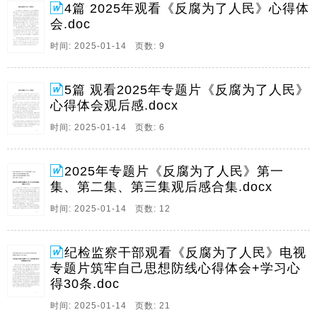
4篇 2025年观看《反腐为了人民》心得体
部与中央广播电视总台央视联合摄制的年度反腐大片反
会.doc
腐为了人民,近日在在总台央视综合频道晚8点档播出,专
题片共四集,选取了纪检监察机关查处的贵州省。
时间: 2025-01-14 页数: 9
6、1观看反腐为了人民心得体会观看反腐为了人民心得
体会作为一名纪检人员,我认真观看了电视片反腐为了人
5篇 观看2025年专题片《反腐为了人民》
民,这部电视片以真实的案例,生动的情节,深刻揭示了反
心得体会观后感.docx
腐败斗争的艰巨性和复杂性,同时也展示了我们党坚定不
时间: 2025-01-14 页数: 6
移推进全面从严治党的决心和勇气,观看之后。
7、1青年党员干部观看反腐为了人民第一集惩治蝇贪蚁
2025年专题片《反腐为了人民》第一
腐心得体会青年党员干部观看反腐为了人民第一集惩治
集、第二集、第三集观后感合集.docx
蝇贪蚁腐心得体会反腐为了人民第二集风腐同查同治观
后感反腐为了人民第二集风腐同查同治观后感反腐为了
时间: 2025-01-14 页数: 12
人民第三集揭开腐败隐身衣观后感反腐为了人民第三集
揭。
纪检监察干部观看《反腐为了人民》电视
8、1纪检监察干部观看反腐为了人民电视专题片筑牢自
专题片筑牢自己思想防线心得体会+学习心
己思想防线纪检监察干部观看反腐为了人民电视专题片
得30条.doc
筑牢自己思想防线心得体会心得体会电视专题片反腐为
时间: 2025-01-14 页数: 21
了人民学习心得电视专题片反腐为了人民学习心得3030