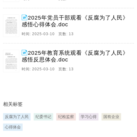
2025年党员干部观看《反腐为了人民》
感悟心得体会.doc
时间: 2025-03-10 页数: 13
2025年教育系统观看《反腐为了人民》
感悟反思体会.doc
时间: 2025-03-10 页数: 13
相关标签
反腐为了人民
纪委书记
纪检监察
学习心得
国有企业
心得体会