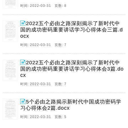
调,全面从严治党是党永葆生机活力走好新的。
时间: 2022-03-31 页数: 8
20、宣讲,中天文库时间,20,深入学习十三届全国人大五
次会议专题课件,团结奋斗是中国人民创造历史伟业的必
2022五个必由之路深刻揭示了新时代中
由之路,前言,团结奋斗是中国人民创造历史伟业的必由之
国的成功密码重要讲话学习心得体会三篇.d
路,只要在党的领导下全国各族人民团结一心众志成城,敢
ocx
于斗争善于斗争,我们就。
时间: 2022-03-31 页数: 7
21、深入学习五个必由之路专题党课课件,中国特色社会
主义是实现中华民族伟大复兴的必由之路,宣讲,中天文
2022五个必由之路深刻揭示了新时代中
库,时间,2022,01,10,中国特色社会主义是实现中华民族
国的成功密码重要讲话学习心得体会3篇.do
伟大复兴的必由之路,只要始终不渝走中国特色社会主义
cx
道路,我们就一定能够不断实现人民。
时间: 2022-03-31 页数: 7
22、团结奋斗是中国人民创造历史伟业的必由之路,深入
学习五个必由之路专题党课,团结奋斗是中国人民创造历
史伟业的必由之路,只要在党的领导下全国各族人民团结
5个必由之路揭示新时代中国成功密码学
一心众志成城,敢于斗争善于斗争,我们就一定能够战胜前
习心得体会2篇.docx
进道路上的一切困难挑战,继续创造令人刮目相。
时间: 2022-03-31 页数: 5
23、深入学习五个必由之路系列党课课件,全面从严治党