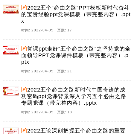
平总书记在参加内蒙古代表团的审议时,首次用5个必由
2022五个“必由之路”PPT模板新时代奋斗
之路深刻揭示了新时代中国的成。
的宝贵经验ppt党课模板（带完整内容）.ppt
x
13、中天文库网,祝您事业如日中天中天文库网,祝您事
业如日中天55个必由之路是新时代中国的成功密码个必
时间: 2022-04-05 页数: 17
由之路是新时代中国的成功密码习近平总书记3月5日在
参加十三届全国人大五次会议内蒙古代表团审议时用5个
党课ppt走好“五个必由之路”之坚持党的全
必由之路揭示新时代中国成功密码。
面领导PPT党课课件模板（带完整内容）.p
14、深入学习五个必由之路系列党课,走好走稳五个必由
ptx
之路,五个必由之路指明了新时代中国在发展过程中必须
时间: 2022-04-05 页数: 21
遵循的准则,彰显了亿万中国人民坚定不移的前行目标和
一往无前的奋斗勇气,前言,目录,精准定位,习近平总书记
提出五个必由之路具有深刻的意涵,蕴含着。
2022五个必由之路新时代中国奇迹的成
功密码ppt党课背景深入学习五个必由之路
15、深刻认识和把握五个必由之路,党员干部学习教育专
专题党课（带完整内容）.pptx
题党课课件,今年全国两会期间,习近平总书记站在党和国
家事业发展全局的战略高度,回顾新时代党和人民奋进历
时间: 2022-04-05 页数: 18
程,精辟概括了这一历程中形成的五个必由之路重要认识,
即坚持党的全面领导是坚持和发展中国特色。
2022五论深刻把握五个必由之路的重要