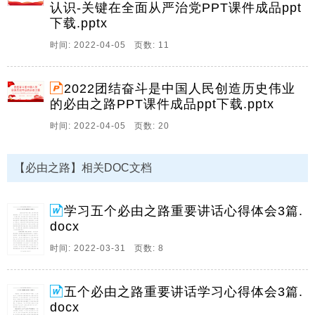
16、五个必由之路新时代奋斗的宝贵经验,深入学习五个
认识-关键在全面从严治党PPT课件成品ppt
必由之路系列党课,党的十八大以来,中国特色社会主义进
下载.pptx
入新时代,中国共产党和中国人民以英勇顽强的奋斗向世
时间: 2022-04-05 页数: 11
界庄严宣告,中华民族迎来了从站起来富起来到强起来的
伟大飞跃,历史和现实告诉我们,这一伟大飞跃。
2022团结奋斗是中国人民创造历史伟业
17、宣讲人,中天文库时间,2022,04,02,深入学习五个必
的必由之路PPT课件成品ppt下载.pptx
由之路系列党课,走好五个必由之路之坚持党的全面领导,
习近平总书记在参加十三届全国人大五次会议内蒙古代
时间: 2022-04-05 页数: 20
表团审议时,站在党和国家事业发展全局的战略高度,回顾
新时代党和人民奋进历程,精辟。
【必由之路】相关DOC文档
18、中国共产党百年辉煌,深入学习五个必由之路专题党
课课件,五个必由之路,新时代中国奇迹的成功密码,中国
共产党百年辉煌,前言,习近平总书记在参加十三届全国人
学习五个必由之路重要讲话心得体会3篇.
大五次会议内蒙古代表团的审议时,首次提出五个必由之
docx
路,坚持党的全面领导是坚持和发展中国特。
时间: 2022-03-31 页数: 8
19、五论深刻把握五个必由之路的重要认识,关键在全面
从严治党,治国必先治党,治党务必从严,管党治党不仅关
五个必由之路重要讲话学习心得体会3篇.
系党的前途命运,而且关系国家和民族的前途命运,习主席
docx
在参加十三届全国人大五次会议内蒙古代表团审议时强