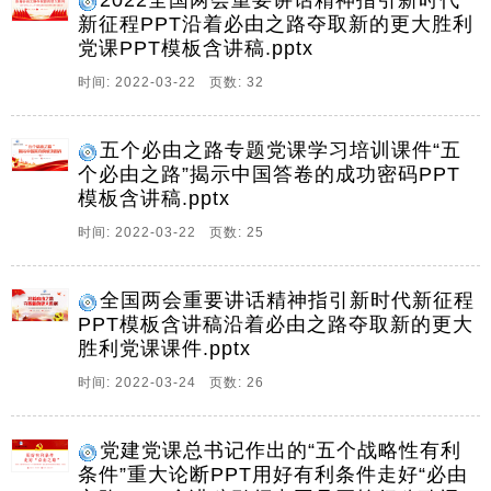
2022全国两会重要讲话精神指引新时代
奋进历程,首次鲜明提出五个必由之路的。
新征程PPT沿着必由之路夺取新的更大胜利
2、五个必由之路揭示中国答卷的成功密码,中天文库,时
党课PPT模板含讲稿.pptx
间,2022,3,21,前言导读,3月5日,中共中央总书记国家主席
时间: 2022-03-22 页数: 32
中央军委主席习近平在参加十三届全国人大五次会议内
蒙古代表团审议时,首次用五个必由之路系统阐明新时代
党和人民奋进历程昭示的重要认。
五个必由之路专题党课学习培训课件“五
个必由之路”揭示中国答卷的成功密码PPT
3、2022全国两会重要讲话精神指引新时代新征程,沿着
模板含讲稿.pptx
必由之路夺取新的更大胜利,总书记两会上的重要讲话贯
通历史现在未来,是一系列原创性治国理政新理念新思想
时间: 2022-03-22 页数: 25
新战略的深刻总结最新概括,闪耀着马克思主义的真理光
芒,成为马克思主义中国化时代化的最新成果。
全国两会重要讲话精神指引新时代新征程
4、习近平总书记作出的五个战略性有利条件重大论断引
PPT模板含讲稿沿着必由之路夺取新的更大
领中国号巨轮行稳致远,用好有利条件走好必由之路,宣讲
胜利党课课件.pptx
人,中天文库,时间,2022,03,10,重大的战略论断,关系全局
时间: 2022-03-24 页数: 26
事关长远,2022年全国两会期间,习近平总书记在作出五
个必由之路重大论断的。
党建党课总书记作出的“五个战略性有利
5、主讲人,中天文库,准确把握五个必由之路,聚焦2022全
条件”重大论断PPT用好有利条件走好“必由
国两会,前言,3月5日,中共中央总书记国家主席中央军委