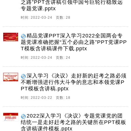
之路”PPT含讲稿引领中国号巨轮行稳致远
主席习近平在参加十三届全国人大五次会议内蒙古代表
专题党课.pptx
团审议时,首次用五个必由之路系统阐明新时代党和人民
奋进历程昭示的重要认识,什么是五。
时间: 2022-03-24 页数: 28
6、走好新的赶考之路必须不断增强进行伟大斗争的意志
和本领,党员干部深入学习决议专题党课,前言,岁月的长
精品党课PPT深入学习2022全国两会专
河奔涌向前,斗争的步伐永不停歇,过去一百年,中国共产
题党课准确把握“五个必由之路”PPT党课PP
党进行了一场又一场气壮山河的伟大斗争,向人民向历史
T模板含讲稿课件下载.pptx
交出了一份优异的答卷,立足如期全面建成小。
时间: 2022-03-24 页数: 24
7、党员干部深入学习决议专题党课,党的团结统一是走
好赶考之路的关键所在,宣讲人,中天文库,时
深入学习《决议》走好新的赶考之路必须
间,2022,01,10,党的十九届六中全会通过的中共中央关于
不断增强进行伟大斗争的意志和本领党课P
党的百年奋斗重大成就和历史经验的决议以下简称决议
PT模板含讲稿.pptx
指出,保证党的团结统一是党的生命加强和维护。
时间: 2022-03-22 页数: 18
8、中国共产党百年辉煌,坚持独立自主走好新的赶考之
路,中国共产党百年辉煌,前言,党的十九届六中全会审议
通过的中共中央关于党的百年奋斗重大成就和历史经验
2022深入学习《决议》专题党课党的团
的决议概括了具有根本性和长远指导意义的十条历史经
结统一是走好赶考之路的关键所在PPT模板
验,其中,坚持独立自主,深刻揭示了党始终掌握历。
含讲稿课件模板.pptx