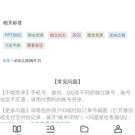
是党永葆生机活力走好新的赶考之路的必由之路,全面从
严治党是党永葆生机活力走好新的赶考之路的必由之路,
办好中国的事情,关键在党关键在全面从严治党,只要大力
弘扬伟大建党精神,不忘初心使命,勇于自我革。
相关标签
24、中国共产党百年辉煌,坚持党的全面领导是坚持和发
PPT2022
两会党课
独立自主
2022
建党党课
必由之路
展中国特色社会主义的必由之路,中国共产党百年辉煌,前
言,坚持党的全面领导是坚持和发展中国特色社会主义的
习近平新
重要讲话
必由之路,只要坚定不移坚持党的全面领导维护党中央权
威和集中统一领导,我们就一定能够确保全党全。
标签
> 必由之路[编号:2]
25、贯彻新发展理念是新时代我国发展壮大的必由之路,
深入学习五个必由之路专题课件,前言,贯彻新发展理念是
【常见问题】
新时代我国发展壮大的必由之路,只要完整准确全面贯彻
新发展理念,加快构建新发展格局,推动高质量发展,加快
【不能登录】手机号、微信、QQ是不同的独立账号，账号
实现科技自立自强,我们就一定能够不断提高。
信息不互通；请用付费时的账号登录。
26、深入学习十三届全国人大五次会议,深刻认识五个必
【更多问题】请将您的用户ID或付款订单号截图（打开微信
由之路,3月5日在参加他所在的十三届全国人大五次会议
或支付宝付款记录，展开“账单详情”）+问题发给客服QQ：
内蒙古代表团审议时强调,坚持党的全面领导是坚持和发
138201848（
点击查看更多问答...
）
展中国特色社会主义的必由之路,中国特色社会主义是实
现中华民族伟大复兴的必由之路,团结。