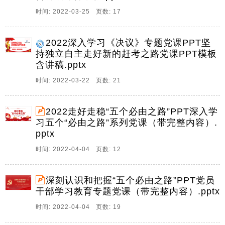
9、中天文库网,祝您事业如日中天中天文库网,祝您事业
时间: 2022-03-25 页数: 17
如日中天学习五个必由之路重要讲话心得体会学习五个
必由之路重要讲话心得体会2022年全国两会期间,习近平
2022深入学习《决议》专题党课PPT坚
总书记发表重要讲话,作出了五个必由之路五个有利条件
持独立自主走好新的赶考之路党课PPT模板
等一系列重大论断,为我们做好各项。
含讲稿.pptx
10、中天文库网,祝您事业如日中天中天文库网,祝您事
时间: 2022-03-22 页数: 21
业如日中天五个必由之路重要讲话学习心得体会五个必
由之路重要讲话学习心得体会两会期间,习近平总书记不
辞辛劳下团组,从参加农业界社会福利和社会保障界联组
2022走好走稳“五个必由之路”PPT深入学
会时,强调织密社会保障安全网,为人民生活。
习五个“必由之路”系列党课（带完整内容）.
pptx
11、中天文库网,祝您事业如日中天中天文库网,祝您事
业如日中天走好路架好桥扬起帆走好路架好桥扬起帆两
时间: 2022-04-04 页数: 12
会期间,习近平总书记不辞辛劳下团组,从参加农业界社会
福利和社会保障界联组会时,强调织密社会保障安全网,为
深刻认识和把握“五个必由之路”PPT党员
人民生活安康托底,到参加内蒙古代表团。
干部学习教育专题党课（带完整内容）.pptx
12、中天文库网,祝您事业如日中天中天文库网,祝您事
时间: 2022-04-04 页数: 19
业如日中天走好必由之路成为栋梁之才走好必由之路成
为栋梁之才3月5日,十三届全国人大五次会议开幕,习近