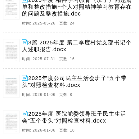
2025年度 精神学习教育（班子）问题清
子,问题清单和整改措施八项规定精神,班子。
单和整改措施+个人对照精神学习教育存在
2、12025年度第二季度村党支部书记个人述职报告年度
的问题及整改措施.doc
第二季度村党支部书记个人述职报告本季度,在镇党委,政
时间: 2025-05-26 页数: 24
府的坚强领导和悉心指导下,本人紧密围绕年度工作部署
和包村核心任务,立足,村实际,聚焦主责主业,积极履职尽
责,全力推动各项工作落地见效,现将。
3篇 2025年度 第二季度村党支部书记个
人述职报告.docx
3、12025年度公司民主生活会班子年度公司民主生活会
班子,五个带头,五个带头,对照检查材料范文对照检查材
时间: 2025-07-31 页数: 16
料范文根据市委和市国资委党委的统一部署,市轨道交通
发展有限公司领导班子紧扣本次民主生活会主题,深入学
2025年度公司民主生活会班子“五个带
习贯彻习近平新时代中国特色社会主义思想。
头”对照检查材料.docx
4、12025年度医院党委领导班子民主生活会年度医院党
时间: 2026-01-06 页数: 8
委领导班子民主生活会,五个带头,五个带头,对照检查材
料对照检查材料根据县委关于开好2025年度民主生活会
的统一部署和要求,县医院党委领导班子紧扣本次民主生
2025年度 医院党委领导班子民主生活
活会主题,在扎实开展会前学习研讨,广。
会“五个带头”对照检查材料.docx
5、130组组,红脸出汗,红脸出汗,互相批评意见互相批评
时间: 2026-01-06 页数: 10
意见一,理论学习方面,6组,1,理论学习存在,浅尝辄止,问