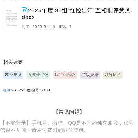
题,对党的创新理论仅满足于读过学过,缺乏系统性钻研,
2025年度 30组“红脸出汗”互相批评意见.
结合工作实际融会贯通不够,学用脱节现象较明显,2,主动
docx
学习意识薄弱,常依赖集体。
时间: 2026-01-16 页数: 7
相关标签
2025年度
党支部书记
民主生活会
整改措施
领导班子
标签
> 2025年度[编号:14031]
【常见问题】
【不能登录】手机号、微信、QQ是不同的独立账号，账号
信息不互通；请用付费时的账号登录。