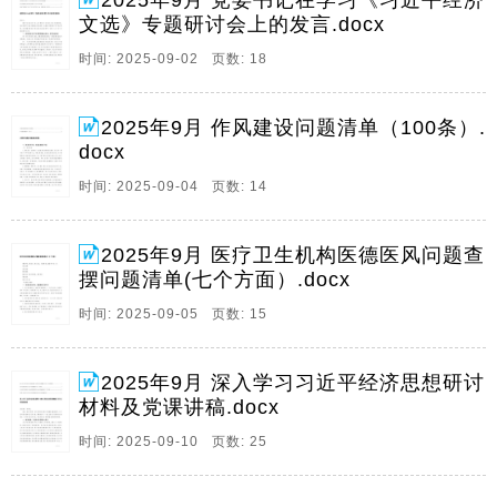
2025年9月 党委书记在学习《习近平经济
讨发言交流材料县委书记中心组学习习近平经济。
文选》专题研讨会上的发言.docx
2、1乡镇作风建设问题及整改清单,1作风建设问题清
时间: 2025-09-02 页数: 18
单,100条,6乡镇作风建设问题及整改清单乡镇作风建设
问题及整改清单一,担当作为不够,攻坚克难意识不强,一,
存在问题1畏难发愁,怕担责任,面对复杂矛盾和棘手问题
2025年9月 作风建设问题清单（100条）.
时,存在多一事不如少一事的消极心态。
docx
3、1医疗卫生机构医德医风问题查摆问题清单,七个方
时间: 2025-09-04 页数: 14
面,医疗卫生机构医德医风问题查摆问题清单,七个方面,
填报单位,填报人,联系方式,填报时间,2025年9月4日存在
2025年9月 医疗卫生机构医德医风问题查
问题具体表现整改措施整改责任,含牵头领导,责任科室,
摆问题清单(七个方面）.docx
进展成效是否立行立改,已销号待。
时间: 2025-09-05 页数: 15
4、1深入学习习近平经济思想研讨材料,深悟经济思想精
髓,笃行公司高质发展,1景区运营副总参加习近平经济思
想培训班心得体会,4从习近平经济思想中汲取智慧力量
2025年9月 深入学习习近平经济思想研讨
在推动高质量发展上奋力书写新篇,9党课,深入学习贯彻
材料及党课讲稿.docx
习近平经济思想加快推动企业高质量发展。
时间: 2025-09-10 页数: 25
5、1普通党员观看阅兵式的心得体会,1办公室干部观看
阅兵式心得体会,5,县委书记观看阅兵式心得体会,11,移