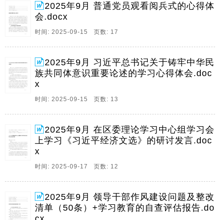
2025年9月 普通党员观看阅兵式的心得体
动公司党委书记观看阅兵式心得体会,14普通党员观看阅
会.docx
兵式的心得体会普通党员观看阅兵式的心得体会2025年
9月3日,这是一个镌刻在中华民族。
时间: 2025-09-15 页数: 17
6、12025年年习近平总书记关于铸牢中华民族共同体意
识重要论述的学习习近平总书记关于铸牢中华民族共同
2025年9月 习近平总书记关于铸牢中华民
体意识重要论述的学习心得心得体会体会党的十八大以
族共同体意识重要论述的学习心得体会.doc
来,以习近平同志为核心的党中央立足,两个大局,创造性
x
提出铸牢中华民族共同体意识这一重大论断,为。
时间: 2025-09-15 页数: 13
7、1,在,公司党委理论学习中心组专题学习习近平经济
文选研讨会上的发言材料,1,县政协干部习近平经济文选
2025年9月 在区委理论学习中心组学习会
学习心得体会,5在区委理论学习中心组学习会上学习习
上学习《习近平经济文选》的研讨发言.doc
近平经济文选的研讨发言,8,在在,公司党委理论学习中心
x
组专题学习习近平经济文选公司党委理论。
时间: 2025-09-17 页数: 12
8、1领导干部作风建设问题及整改清单,50条,1教育系统
深入学习教育的自查评估报告,10县委统战部关于学习教
育的自查评估报告,19民政局深入开展学习教育的自查评
2025年9月 领导干部作风建设问题及整改
估报告,30领导干部作风建设问题及整改清单,领导干部
清单（50条）+学习教育的自查评估报告.do
作风建设问题及整改清单,50条。
cx