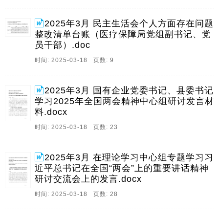
言材料县委书记学习县委书记学习20252025年全国两会
精神发言材料年全国两会精神发言材料国有企业党委书
2025年3月 民主生活会个人方面存在问题
记学习国有企业党委书记学习20252。
整改清单台账（医疗保障局党组副书记、党
员干部）.doc
13、1人大副主任在理论学习中心组专题学习习近平总书
记在全国,两会,上的重要讲话精人大副主任在理论学习中
时间: 2025-03-18 页数: 9
心组专题学习习近平总书记在全国,两会,上的重要讲话精
神研讨交流会上的发言神研讨交流会上的发言在政协党
2025年3月 国有企业党委书记、县委书记
组理论学习中心组专题学习习近平总书记在全国。
学习2025年全国两会精神中心组研讨发言材
14、120242024年度组织生活会个人对照检查材料年度
料.docx
组织生活会个人对照检查材料根据本次组织生活会相关
时间: 2025-03-18 页数: 23
要求,我紧扣会议主题,认真学习领会习近平新时代中国特
色社会主义思想,深入学习党的二十大和二十届二中,三中
全会精神,紧密结合个人思想和工作实际。
2025年3月 在理论学习中心组专题学习习
近平总书记在全国“两会”上的重要讲话精神
研讨交流会上的发言.docx
时间: 2025-03-18 页数: 28