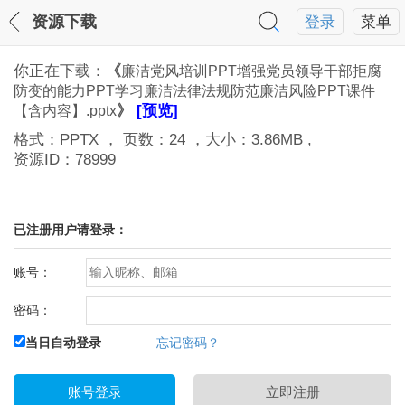
资源下载
登录
菜单
你正在下载：
《
廉洁党风培训PPT增强党员领导干部拒腐
防变的能力PPT学习廉洁法律法规防范廉洁风险PPT课件
》
[预览]
【含内容】.pptx
格式：
PPTX
， 页数：
24
，大小：
3.86MB
,
资源ID：
78999
已注册用户请登录：
账号：
密码：
当日自动登录
忘记密码？