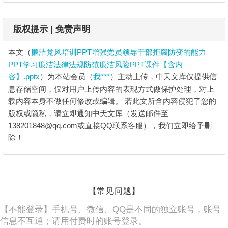
版权提示 | 免责声明
本文（
廉洁党风培训PPT增强党员领导干部拒腐防变的能力
PPT学习廉洁法律法规防范廉洁风险PPT课件【含内
容】.pptx
）为本站会员（
我***
）主动上传，中天文库仅提供信
息存储空间，仅对用户上传内容的表现方式做保护处理，对上
载内容本身不做任何修改或编辑。
若此文所含内容侵犯了您的
版权或隐私，请立即通知中天文库（发送邮件至
138201848@qq.com或直接QQ联系客服），我们立即给予删
除！
廉洁党风培训PPT增强党员领导干部拒腐
【常见问题】
防变的能力PPT学习廉洁法律法规防范廉
洁风险PPT课件【含内容】.pptx
【不能登录】手机号、微信、QQ是不同的独立账号，账号
信息不互通；请用付费时的账号登录。