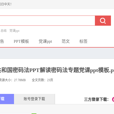
如日中天！
总结
党课ppt
告
PPT模板
党课ppt
范文
标签
和国密码法PPT解读密码法专题党课ppt模板.pp
资源大小：
27.78MB
全文页数：23页
下载
账号登录下载
三方登录下载：