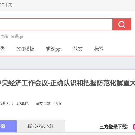
如日中天！
总结
党课ppt
告
PPT模板
党课ppt
范文
标签
央经济工作会议-正确认识和把握防范化解重大金
资源大小：
4.24MB
全文页数：16页
下载
账号登录下载
三方登录下载：