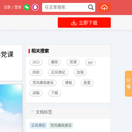
注册
|
登录
立即下载
相关搜索
3党课
2023
廉政
党课
ppt
持续
正风肃纪
加强
党风廉政建设
模板
配套
讲稿
下载
文档标签
正风肃纪
党风廉政建设