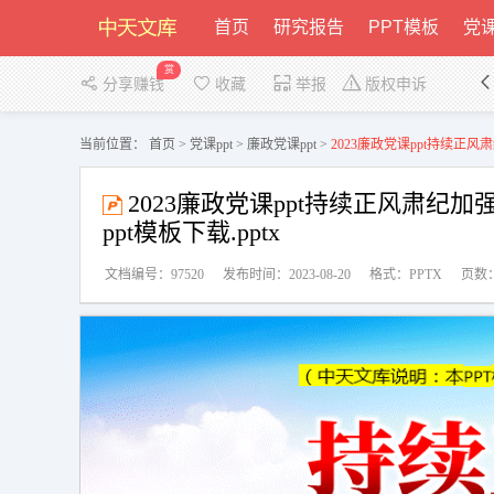
首页
研究报告
PPT模板
党课
赏
分享赚钱
收藏
举报
版权申诉
当前位置：
首页
>
党课ppt
>
廉政党课ppt
>
2023廉政党课ppt持续正风
2023廉政党课ppt持续正风肃纪加
ppt模板下载.pptx
文档编号：97520
发布时间：2023-08-20
格式：PPTX
页数：