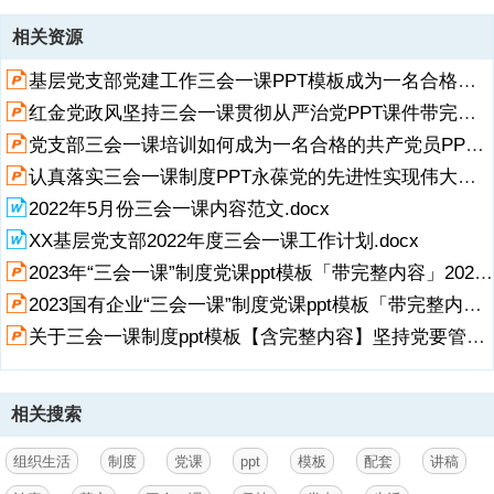
资源描述
相关资源
1、认真落实“三会一课”制度,党的组织 生活制度,坚持党内生活制度 严
基层党支部党建工作三会一课PPT模板成为一名合格的共产党员.pptx
格党的组织生活党课党建学习,（中天文库说明：本PPT模板包含配套讲
稿，请移至最后1页查阅、复制）,前言/PREFACE,“三会一课”制度是党
红金党政风坚持三会一课贯彻从严治党PPT课件带完整内容.pptx
的组织生活的基本制度，是党的基层支部应该长期坚持的重要制度，也
党支部三会一课培训如何成为一名合格的共产党员PPT课件带完整内容.pptx
是健全党的组织生活，严格党员管理，加强党员教育的重要制度，是我
党经过长期实践证明的一种行之有效的党组织生活制度。“三会”是：定
认真落实三会一课制度PPT永葆党的先进性实现伟大中国梦PPT课件【含内容】.pptx
期召开支部党员大会、支委会、党小组会；“一课”是：按时上好党
展开
阅读全文
2022年5月份三会一课内容范文.docx
课。,03,04,05,01,“三会一课”是什么,支部委员会制度,党小组会制度,党
XX基层党支部2022年度三会一课工作计划.docx
课制度,目录,02,支部大会制度,06,主要内容,“三会一课”是
2023年“三会一课”制度党课ppt模板「带完整内容」2023党课ppt模板下载.pptx
2、什么,第一 部分,支部大会,支部委员会,党小组会,党课,三会一课,“三会
2023国有企业“三会一课”制度党课ppt模板「带完整内容」2023党课ppt免费下载.pptx
一课”是什么,“三会一课”是什么,“三会一课”制度是党的组织生活的基本
制度，是党的基层支部应该长期坚持的重要制度，也是健全党的组织生
关于三会一课制度ppt模板【含完整内容】坚持党要管党从严治党方针专题党课ppt免费下载模板下载.pptx
活，严格党员管理，加强党员教育的重要制度，是我党经过长期实践证
明的一种行之有效的党组织生活制度。“三会”是：定期召开支部党员大
会、支委会、党小组会；“一课”是：按时上好党课。,“三会一课”是什么,
相关搜索
支部大会制度,第二 部分,会议时间,2,与会人员,每季度召开一次，会议由
党支部书记主持，书记不在时由副书记主持。,会议由全体党员参加，根
据内容的需要，有时可吸收非党干部或入党积极分子列席参加。,支部大
组织生活
制度
党课
ppt
模板
配套
讲稿