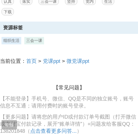
认真
落实
三会一课
坚持
党内
生活
3、会制度,3,会议内容,（1）传达学习党的路线、方针、政策和上级党
组织的决议、指示，制定党支部贯彻落实的计划、措施。（2）定期听
下载
取、讨论支部委员会的工作报告，对支部委员会的工作进行审查和监
督。（3）讨论发展新党员和接受预备党员转正，讨论决定对党员的表
资源标签
彰和处分。（4）选举支部委员会成员和出席上级党代会的代表。（5）
讨论需由支部大会决定的其它重要事项。,支部大会制度,支部大会制
度,4,会议决议,5,会议记录,会议形成的决议由支委会负责检查落实。,支
组织生活
三会一课
部组织委员负责会议记录，会议记录要认真保管，年终归档备查。,支部
大会制度,支部委员会制度,第三 部分,会议时间,支部委员会的会议每月
一次。,与会人员,会议由全体支委会成员参加。会议由党支部书记主
当前位置：
首页
>
党课ppt
>
微党课ppt
持，书记不在时由副书记主持。,支部委员会制度,会议内容,（1）研究
贯彻执行上级党组织和支部党员大会的决议和意见。（2）讨论通过年
度支部工作计划和工作总结。（3）
【常见问题】
【不能登录】手机号、微信、QQ是不同的独立账号，账号
信息不互通；请用付费时的账号登录。
【更多问题】请将您的用户ID或付款订单号截图（打开微信
或支付宝付款记录，展开“账单详情”）+问题发给客服QQ：
举报
138201848（
点击查看更多问答...
）