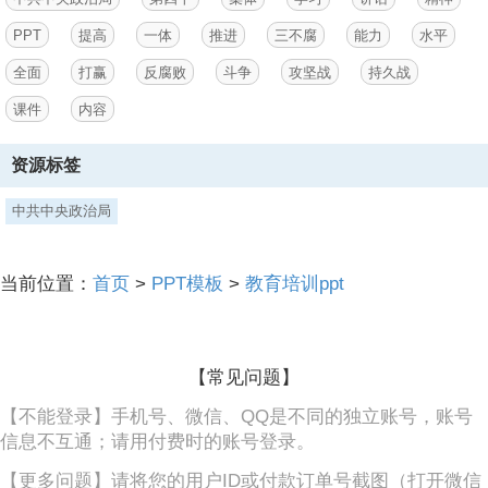
以零容忍态度惩治腐败，坚决遏制增量、削减存量，严肃查处阻碍党的
PPT
提高
一体
推进
三不腐
能力
水平
理论和路线方针政策贯彻执行、
全面
打赢
反腐败
斗争
攻坚战
持久战
3、严重损害党的执政根基的腐败问题，坚决清除对党阳奉阴违的两面
人、不收敛不收手的腐败分子，深化重点领域反腐败工作，态度不变、
课件
内容
决心不减、尺度不松。,一,始终坚持严的主基调不动摇,形成了一整套比
较完善的党内法规体系和反腐败法律体系，增强制度刚性，防止“破窗
资源标签
效应”，贯通执纪执法，强化综合效能，确保各项法规制度落地生根。,
二,扎紧防治腐败的制度笼子,用理想信念强基固本，用党的创新理论武
中共中央政治局
装全党，用优秀传统文化正心明德，补足精神之“钙”，铸牢思想
之“魂”，筑牢思想道德防线。,一,构筑拒腐防变的思想堤坝,深化党的纪
律检查体制改革、国家监察体制改革，实现党内监督全覆盖、对公职人
员监察全覆盖，强化党的自我监督和群众监督，把发现问题、推动整
当前位置：
首页
>
PPT模板
>
教育培训ppt
改、促进改革、完善制度贯通起来，教育引导党员干部秉公用权、依法
用权、廉洁用权、为民用权。,二,加强对权力运行的制约和监督,腐败是
党内各种不良因素长期积累、持续发酵的体现，反腐败
【常见问题】
【不能登录】手机号、微信、QQ是不同的独立账号，账号
信息不互通；请用付费时的账号登录。
【更多问题】请将您的用户ID或付款订单号截图（打开微信