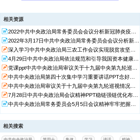
资源描述
相关资源
1、,中共中央政治局第四十次集体学习讲话精神,不敢腐 不能腐 不想
2022中共中央政治局常务委员会会议分析新冠肺炎疫情形势部署从严抓好疫情防控工作心得体会3篇.docx
腐,6月17日下午,中共中央政治局就一体推进不敢腐、不能腐、不想腐进
行第四十次集体学习。,需自行替换文字需自行替换文字需自行替换文
2022年3月17日中共中央政治局常务委员会会议分析新冠肺炎疫情形势部署从严抓好疫情防控工作心得体会3篇.docx
字,反腐败斗争关系民心这个最大的政治，是一场输不起也决不能输的重
深入学习中共中央政治局三农工作会议实现脱贫攻坚成果与乡村振兴有效衔接PPT课件含完整内容.pptx
大政治斗争。要加深对新形势下党风廉政建设和反腐败斗争的认识，提
高一体推进不敢腐、不能腐、不想腐能力和水平，全面打赢反腐败斗争
4月29日中共中央政治局依法规范和引导我国资本健康发展进行第三十八次集体学习心得体会.docx
攻坚战、持久战。,勇于自我革命是党百年奋斗培育的鲜明品格,在各个
展开
阅读全文
党课ppt中共中央政治局审议关于十九届中央第九轮巡视情况的综合报告PPT专题党课课件【含完整内容】.pptx
历史时期，党坚持严于管党治党。进入新时代，我们就推进反腐败斗争
中共中央政治局第四十次集中学习重要讲话PPT念好三字经引导党员干部三不腐PPT课件【含内容】.pptx
提出一系列新理念新思想新战略，把全面从严治党纳入“四个全面”战略
布局，探索出依靠自我革命跳出历
中共中央政治局审议关于十九届中央第九轮巡视情况的综合报告PPT分析研究当前经济形势部署下半年经济工作PPT课件【含内容】.pptx
7月28日中共中央政治局会议精神PPT稳链强链优化布局PPT课件【含内容】.pptx
2、史周期率的有效途径。党通过前所未有的反腐倡廉斗争，赢得了保
持同人民群众的血肉联系、人民衷心拥护的历史主动，赢得了全党高度
中共中央政治局常务委员会5月5日会议精神牢牢把握动态清零总方针不动摇心得体会2篇.docx
团结统一、走在时代前列、带领人民实现中华民族伟大复兴的历史主
动。,健全了党中央统一领导、各级党委统筹指挥、纪委监委组织协调、
职能部门高效协同、人民群众参与支持的反腐败工作体制机制。,一,构
相关搜索
建起党全面领导的反腐败工作格局,把治本寓于治标之中，让党员干部因
敬畏而“不敢”、因制度而“不能”、因觉悟而“不想”。,二,从治标入手,党的
十八大以来，我们在反腐败斗争中取得了显著成效、积累了重要经验。,
中共中央政治局
第四十
集体
学习
讲话
精神