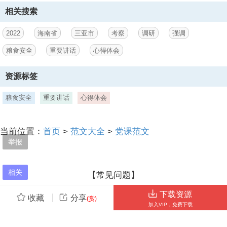
上，站稳人民立场，以百姓心为心，始终与人民同呼吸、共命运、心连
相关搜索
心，民之所忧必念之，民之所盼必行之。牢记总书记粮食安全是国之大
者的嘱托，坚决扛起粮食安全的政治责任，守好人民群众的米袋子中天
2022
海南省
三亚市
考察
调研
强调
文库网（），祝您事业如日中天！
粮食安全
重要讲话
心得体会
3、 菜篮子，任凭国际形势如何变幻，始终确保 14 亿中国人民到点开
饭，吃得饱、更吃得好。 端牢中国饭碗，要增强责任感，坚守稳字当
资源标签
头，端牢中国饭碗，要增强责任感，坚守稳字当头，重农抓粮的持久恒
心。重农抓粮的持久恒心。农为邦本，本固邦宁。民以食为先，百姓吃
粮食安全
重要讲话
心得体会
饭大于天，手中有粮，才能心中不慌。从米袋子省长负责制到粮食安全
党政同责，从四化同步到坚持农业农村优先发展，21 世纪以来中央一
号文件连续 19 年聚焦三农，我们党把解决好十几亿人口的吃饭问题作
为治国理政的头等大事。重农固本是安民之基、治国之要， 新时代党员
当前位置：
首页
>
范文大全
>
党课范文
干部要自觉扛起国家粮食安全 压舱石重任，深入实施藏粮于地，藏粮于
举报
技战略，下好创新先手棋、打好种业翻身仗，牢牢把住粮食安全主动
权，调动农民种粮积极性， 不让种粮农民在经济上吃亏。 谁知盘中
餐，粒粒皆辛苦。面对触目惊心、令人痛心的餐饮浪费现象，党员干部
相关
【常见问题】
当思一粥一饭来之不易，要以身作则、率先垂范，带
【不能登录】手机号、微信、QQ是不同的独立账号，账号
下载资源
收藏
分享
(赏)
信息不互通；请用付费时的账号登录。
加入VIP，免费下载
【更多问题】请将您的用户ID或付款订单号截图（打开微信