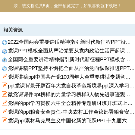
亲，该文档总共5页，全部预览完了，如果喜欢就下载吧！
资源描述
相关资源
1、中天文库网（），祝您事业如日中天！ 20222022 在海南省三亚市
2022全国两会重要讲话精神指引新时代新征程PPT沿着必由之路夺取新的更大胜利党课PPT模板含讲稿.pptx
考察调研强调粮食安全重要讲在海南省三亚市考察调研强调粮食安全重
要讲话心得体会话心得体会 近日，习近平总书记在海南省三亚市考察调
党课PPT模板全面从严治党要从党内政治生活严起课件含讲稿总书记在十三届全国人大五次会议内蒙古代表团审议时重要讲话课件.pptx
研时再次强调粮食安全问题。悠悠万事，吃饭为大，粮食安全是国家安
全国两会重要讲话精神指引新时代新征程PPT模板含讲稿沿着必由之路夺取新的更大胜利党课课件.pptx
全的重要基石，是国之大者。把中国人的饭碗牢牢端在自己手中 ， 要
求广大党员干部增强使命感责任感紧迫感，永葆为民初心、坚守持久恒
党课讲稿PPT坚持不懈把全面从严治党向纵深推进PPT深入学习党的十九届中央纪委第六次全会上重要讲话PPT课件.pptx
心、常怀忧患之心，把粮食安全放在心上、抓在手上、扛在肩上，筑牢
展开
阅读全文
党课讲稿ppt中国共产党100周年大会重要讲话专题党课人民性是中国共产党最鲜明的底色党课PPT模板.pptx
经济社会大局稳定根基，推动中国号巨轮乘风破浪、行稳致远。 端牢中
ppt党课背景开辟百年大党自我革命新境界ppt深入学习十九届中央纪委六次全会重要讲话专题党课ppt模板.pptx
国饭碗，要增强使命感，永葆念兹在兹，端牢中国饭碗，要增强使命
感，永葆念兹在兹，枝叶关情的为民
微党课课件ppt榜样的力量学习榜样3人物先进事迹观后感心得体会PPT课件.pptx
党课的ppt学习贯彻六中全会精神专题研讨班开班式上重要讲话专题党课PPT课件成品ppt下载.pptx
2、初心。枝叶关情的为民初心。 民生无小事，枝叶总关情。中国共产
党自成立之日起， 就把 人民 二字镌刻在旗帜上，把为人民谋幸福、为
党课的ppt粮食安全责任-中央农村工作会议部署粮食安全PPT课件成品ppt下载.pptx
民族谋复兴确立为自己的初心使命，从革命时期打土豪、分田地到新时
党课ppt素材马克思主义中国化新的飞跃PPT十九届六中全会精神专题研讨班开班式上发表重要讲话ppt模板.pptx
代脱贫路上一个都不能少，从当年 4 亿人吃不饱到今天 14 亿多人吃得
好，让人民过上好日子一直是中国共产党人的不懈追求。新时代党员干
部， 要牢记中国共产党是什么、 要干什么这个根本问题，坚持人民至