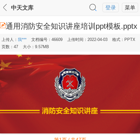
中天文库
登录
菜单
通用消防安全知识讲座培训ppt模板.pptx
上传人：
我***
文档编号：46609
上传时间：2022-04-03
格式：PPTX
页数：47
大小：9.57MB
第1页 / 共47页