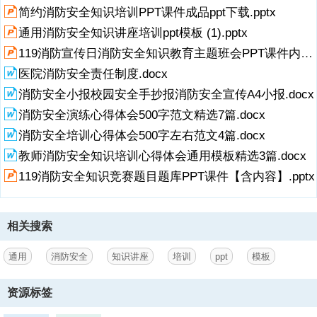
1、消防安全知识讲座,据统计，近年来，我国每年因火灾死亡的人数在
简约消防安全知识培训PPT课件成品ppt下载.pptx
逐年上升，因火灾受伤的人则达5000人左右。随着人们在生产生活中用
火用电的不断增多，由于人们用火用电管理不慎、或者设备故障等原因
通用消防安全知识讲座培训ppt模板 (1).pptx
而不断产生火灾，对人类的生命财产构成了巨大的威胁。,如何正确的使
119消防宣传日消防安全知识教育主题班会PPT课件内容完整.pptx
用火和防止火灾的发生，是我们日常生活中的一项十分重要的工作。,前
言,我们知道火灾危险性大，但在日常工作中我们要怎么来预防呢？,消
医院消防安全责任制度.docx
防基本常识,消防设施器材标志及使用方法,发生火警时的处理方法及如
展开
阅读全文
消防安全小报校园安全手抄报消防安全宣传A4小报.docx
何自救逃生,1,2,3,消防的基本常识,消防工作任务,预防火灾和减少火灾
消防安全演练心得体会500字范文精选7篇.docx
危害，保护人身、公共财产和顾客财产安全，保障正常生产生活秩序！,
消防工作的原则,消防
消防安全培训心得体会500字左右范文4篇.docx
教师消防安全知识培训心得体会通用模板精选3篇.docx
2、工作概述,坚持专门机关与群众相结合的原则，实行防火安全责任制,
消防工作方针,消防是指消灭火灾和预先防范、防止火灾发生的社会行
119消防安全知识竞赛题目题库PPT课件【含内容】.pptx
为。我国消防工作的方针是：预防为主、防消结合。全国统一火警电
话：119 ，酒店内部报警电话：199 。,消防名词解释,火灾：是指在时
间和空间上失去控制的燃烧所造成的灾害。闪点：液体发生闪燃的最低
相关搜索
温度。燃点：可燃物开始持续燃烧所需的最低温度。着火：可燃物在空
气中受着火源的作用而发生持续燃烧的现象。自燃：可燃物在空气中没
有受火的作用，靠自热或外热而发生的燃烧现象。,消防基本知识,燃烧
通用
消防安全
知识讲座
培训
ppt
模板
存在的三个条件 着火源、可燃物、助燃物构成燃烧三角链。灭火原理即
破坏燃烧三角链。着火源失控是导
资源标签
3、致火灾事故的主要因素.,着火源,可燃物,助燃物,认识火灾,E类-带电火