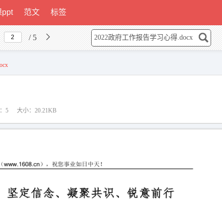
ppt
范文
标签
/ 5
cx
：5
大小：20.21KB