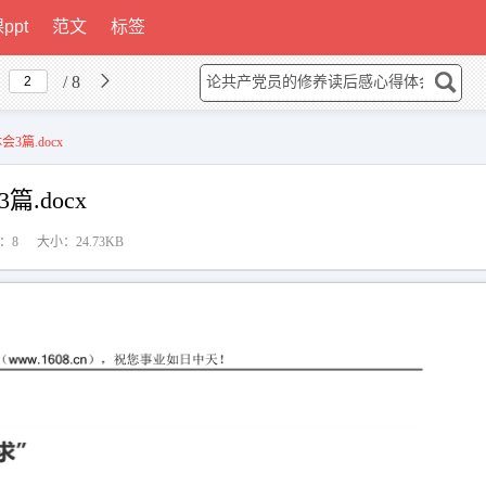
ppt
范文
标签
/ 8
篇.docx
.docx
：8
大小：24.73KB