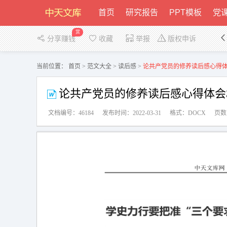
首页
研究报告
PPT模板
党课
赏
分享赚钱
收藏
举报
版权申诉
当前位置：
首页
>
范文大全
>
读后感
>
论共产党员的修养读后感心得体会3
论共产党员的修养读后感心得体会3篇
文档编号：46184
发布时间：2022-03-31
格式：DOCX
页数