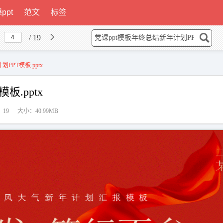
ppt
范文
标签
/ 19
PPT模板.pptx
板.pptx
19
大小：40.99MB