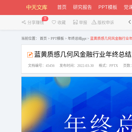
首页
研究报告
PPT模板
党课
赏
分享赚钱
收藏
举报
版权申诉
当前位置：
首页
>
PPT模板
>
年终总结ppt
>
蓝黄质感几何风金融行业年终总
蓝黄质感几何风金融行业年终总结及规划
文档编号：45456
发布时间：2022-03-30
格式：PPTX
页数：