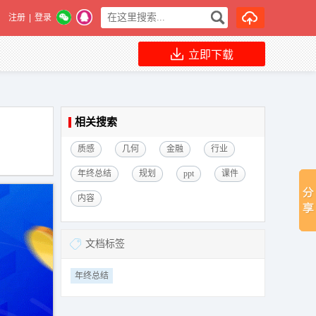
注册
|
登录
立即下载
相关搜索
质感
几何
金融
行业
年终总结
规划
ppt
课件
内容
文档标签
年终总结