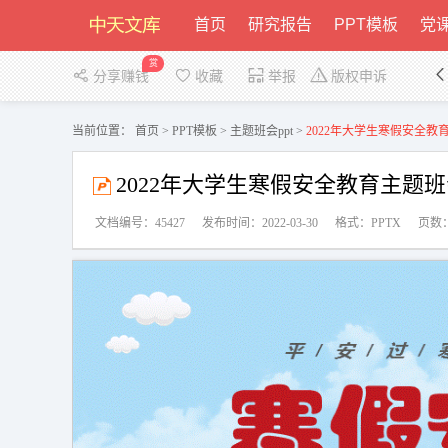
首页
研究报告
PPT模板
党课
赏
分享赚钱
收藏
举报
版权申诉
当前位置：
首页
>
PPT模板
>
主题班会ppt
>
2022年大学生寒假安全教育主
2022年大学生寒假安全教育主题班会P
文档编号：45427
发布时间：2022-03-30
格式：PPTX
页数：