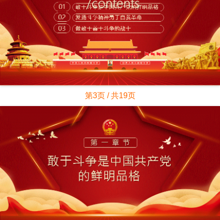
第3页 / 共19页