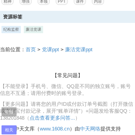
精神
增强
本领
PPT
课件
内容
在斗争中壮大的。我们党在长期抵御各种风险、驾
3、驭各种复杂局面的征程中积累了丰富斗争经验，形成了敢于斗争、
资源标签
敢于胜利的显著政治优势。,敢于斗争是中国共产党的鲜明品格,共产党
人的斗争是有方向、有立场、有原则的，大方向就是坚持中国共产党领
纪检监察
廉洁党课
导和我国社会主义制度不动摇。凡是危害中国共产党领导和我国社会主
义制度的各种风险挑战，凡是危害我国主权、安全、发展利益的各种风
险挑战，凡是危害我国核心利益和重大原则的各种风险挑战，凡是危害
当前位置：
首页
>
党课ppt
>
廉洁党课ppt
我国人民根本利益的各种风险挑战，凡是危害我国实现“两个一百年”奋
斗目标、实现中华民族伟大复兴的各种风险挑战，只要来了，我们就必
须进行坚决斗争，而且必须取得斗争胜利。,发扬斗争精神勇于自我革
命,发扬斗争精神勇于自我革命,敢于斗争、自我革命紧密相连，斗争是
【常见问题】
自我革命的实践形式，敢于善于斗争方能彻底自我革命；自我革命是敢
于斗争的根本前提，勇于自我革命才能赢得斗争胜利。,勇于自我革命是
【不能登录】手机号、微信、QQ是不同的独立账号，账号
我们党最大优势。面对各个历史时期的风险考验，我们党始
信息不互通；请用付费时的账号登录。
【更多问题】请将您的用户ID或付款订单号截图（打开微信
或支付宝付款记录，展开“账单详情”）+问题发给客服QQ：
举报
138201848（
点击查看更多问答...
）
中天文库（
www.1608.cn
）由
中天网络
提供支持
相关