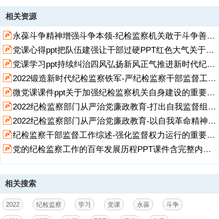
资源描述
相关资源
1、纪检监察党课永葆斗争精神增强斗争本领, 2022年纪检监察机关学
永葆斗争精神增强斗争本领-纪检监察机关敢于斗争善于斗争专题PPT课件成品ppt下载.pptx
习党课课件 ,汇报:中天文库 汇报时间:20XX,党的十九届六中全会审议通
过的中共中央关于党的百年奋斗重大成就和历史经验的决议指出，敢于
党课心得ppt把队伍建强让干部过硬PPT红色大气关于加强纪检监察机关自身建设的重要论述党课.pptx
斗争、敢于胜利，是党和人民不可战胜的强大精神力量。党和人民取得
党课学习ppt持续纠治四风弘扬新风正气推进新时代纪检监察工作高质量发展PPT课件成品ppt下载.pptx
的一切成就，不是天上掉下来的，不是别人恩赐的，而是通过不断斗争
取得的。纪检监察机关的职责使命要求我们更应有斗争精神、斗争意
2022锻造新时代纪检监察铁军-严纪检监察干部监督工作综述纪检党课PPT课件成品ppt下载.pptx
志、斗争本领，做到敢于斗争、善于斗争，坚决把反腐败斗争进行到
展开
阅读全文
微党课课件ppt关于加强纪检监察机关自身建设的重要论述-把队伍建强让干部过硬党课PPT课件成品ppt下载.pptx
底，为以伟大自我革命引领伟大社会革命提供有力保障。,目
2022纪检监察部门从严治党廉政教育-打出自我监督组合拳PPT课件成品ppt下载.pptx
录/contents,敢于斗争是中国共产党的鲜明品格,敢于斗争是中国共产党
的鲜明品格,中国共产党是全心
2022纪检监察部门从严治党廉政教育-以自我革命精神正风肃纪反腐PPT课件成品ppt下载.pptx
纪检监察干部监督工作综述-强化监督权力运行的重要着力点PPT课件含完整内容.pptx
2、全意为人民服务、不谋任何私利的政党，是敢于并善于领导人民不
屈不挠开展斗争的政党。党在内忧外患中诞生、在历经磨难中成长、在
党的纪检监察工作的百年发展历程PPT课件含完整内容.pptx
攻坚克难中壮大，为了人民、国家、民族，为了理想信念，无论敌人如
何强大、道路如何艰险、挑战如何严峻，党总是绝不畏惧、绝不退缩，
不怕牺牲、百折不挠，团结带领人民从黑暗中找到光明，从绝路中找到
相关搜索
生路，从精神中找到力量。,敢于斗争是中国共产党的鲜明品格,中国革
命、建设、改革的一切成就，都是通过党和人民不怕流血牺牲的伟大斗
争取得的。建立中国共产党、成立中华人民共和国、实行改革开放、推
2022
纪检监察
学习
党课
永葆
斗争
进新时代中国特色社会主义事业，都是在斗争中诞生、在斗争中发展、