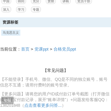
中国
得到
充分
贯彻
讲稿
党员干部
力，就是因为它植根人民之中，指明了依靠
深入
学习
专题
3、人民推动历史前进的人间正道。”人民性是马克思主义最鲜明的品
格，马克思主义政党始终坚持把人民放在心中最高位置。一百年来，中
资源标签
国共产党始终坚持马克思主义的人民性，团结带领人民实现了从被压迫
奴役到实现全面小康的重大转变。,马克思主义人民性充分贯彻于中国人
民从被压迫被奴役境地到实现全面小康的历史进程,鸦片战争后，中国社
马克思主义
会陷入半殖民地半封建深渊，国家蒙辱、人民蒙难、文明蒙尘，从此赢
得民族独立和人民解放、实现国家富强和人民幸福成为近代中国最主要
的历史任务，为此，无数仁人志士掀起了各种救国尝试。,在对各种思潮
当前位置：
首页
>
党课ppt
>
合格党员ppt
主义对比筛选后，中国先进分子从马克思列宁主义中看到了拯救中国的
希望。马克思主义在中国的广泛传播催生了中国共产党，马克思主义使
我们党拥有了科学的世界观和方法论，使我们拥有了认识世界、改造世
界的强大思想武器。中国共产党自诞生之日起，始终代表中国最广大人
【常见问题】
民的根本利益，尊重人民群众的历史主体和创造者地位，站在
【不能登录】手机号、微信、QQ是不同的独立账号，账号
信息不互通；请用付费时的账号登录。
【更多问题】请将您的用户ID或付款订单号截图（打开微信
或支付宝付款记录，展开“账单详情”）+问题发给客服QQ：
举报
138201848（
点击查看更多问答...
）