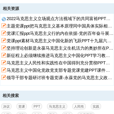
资源描述
相关资源
1、马克思主义人民性和实践性在中国得到充分贯彻,党员干部深入学习
2022马克思主义立场观点方法视域下的共同富裕PPT模板含讲稿党员干部学习教育专题党课课件PPT模板.pptx
决议专题党课,前 言,马克思主义是人民的理论，第一次创立了人民实现
自身解放的思想体系；马克思主义是实践的理论，一直指引着革命的人
主题党课ppt把马克思主义基本原理同中国具体实际相结合同中华优秀传统文化相结合PPT课件成品ppt下载.pptx
民改造主观世界和客观世界的自觉行动。党的十九届六中全会通过的中
党课汇报ppt马克思主义行的内在依据-党的百年奋斗展示了马克思主义的强大生命力专题党课PPT课件成品ppt下载.pptx
共中央关于党的百年奋斗重大成就和历史经验的决议指出，“马克思主
义的人民性和实践性在中国得到充分贯彻”，一百年来，在中国革命、
党课ppt素材马克思主义中国化新的飞跃PPT十九届六中全会精神专题研讨班开班式上发表重要讲话ppt模板.pptx
建设、改革的生动实践中，马克思主义人民性和实践性得到充分彰显，
展开
阅读全文
坚持理论创新是永葆马克思主义生机活力的奥妙所在PPT《决议》专题党课课件（带完整内容）.pptx
必将继续推动中华民族伟大复兴历史进程。,1,马克思主义人民性充分贯
新征程上必须继续推进马克思主义中国化PPT学习教育专题党课课件（带完整内容）.pptx
彻于中国人民从被压迫被奴役境地到实现全面小康的历史进程,目录,2,
马克思主义实践性充分贯彻于中国从
马克思主义人民性和实践性在中国得到充分贯彻PPT红色简约风党员干部深入学习决议专题党课课件模板.pptx
马克思主义中国化党政党支部专题党课党建PPT课件成品ppt下载.pptx
2、半殖民地半封建社会到全面建设社会主义现代化国家的历史进程,3,
坚持马克思主义的人民性和实践性，赢得更加伟大的胜利和荣光,马克思
领导干部专题研讨班专题党课-永葆党的马克思主义政党本色PPT课件含完整内容.pptx
主义人民性充分贯彻于中国人民从被压迫被奴役境地到实现全面小康的
历史进程,第一部分,马克思主义人民性充分贯彻于中国人民从被压迫被
奴役境地到实现全面小康的历史进程,让人民获得解放是马克思的毕生追
相关搜索
求，也是马克思主义的价值旨归。马克思主义指出，人民群众是历史的
主体，是实现社会变革的决定力量。人民群众通过实践不断改造自然、
改造社会、改造主观世界，创造出物质财富和精神财富，推动人类社会
决议
党课
PPT
马克思主义
人民性
实践
不断发展进步。“马克思主义之所以具有跨越国度、跨越时代的影响