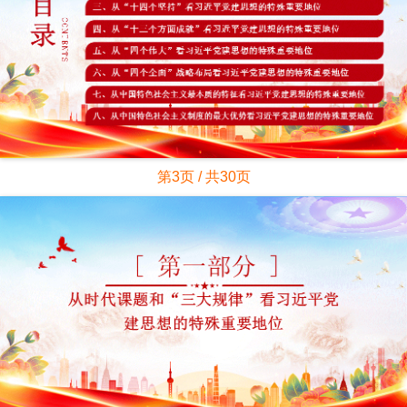
第3页 / 共30页