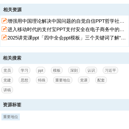
资源描述
相关资源
1、2026/深/入/学/习/贯/彻/习/近/平/党/建/思/想,深刻认识习近平党建思
增强用中国理论解决中国问题的自觉自信PPT哲学社会科学的重要地位PPT课件【含内容】.pptx
想,（关于配套讲稿的说明：本PPT模板包含讲稿，请移至最后1页查
阅、复制）,在中国共产党成立105周年之际，全国党建工作座谈会对学
进入移动时代的支付宝PPT支付安全在电子商务中的重要地位PPT课件【含内容】.pptx
习贯彻习近平党建思想作出工作部署，这是新征程上推进党的理论创
2025讲党课ppt「四中全会ppt模板」三个关键词了解“十五五”时期的重要地位党课ppt模板「带完整内容」.pptx
新、强化党的理论武装的一件大事，无疑将载入党的建设史册。习近平
党建思想是习近平新时代中国特色社会主义思想的重要组成部分，是习
近平新时代中国特色社会主义思想的党建篇。同时，习近平党建思想又
展开
阅读全文
丰富发展了习近平新时代中国特色社会主义思想的科学理论体系，在习
相关搜索
近平新时代中国特色社会主义思想中有着特殊重要地位。深刻认识习近
平党建思想的特殊重
党员
学习
ppt
模板
深刻
认识
习近平
2、要地位，对增强学习贯彻的自觉性、主动性、坚定性，使学习贯彻
党建
思想
特殊
重要地位
党课
配套
走深走实具有重要意义。,前 言 PREFACE,从时代课题和“三大规律”看
讲稿
习近平党建思想的特殊重要地位,第一部分,从时代课题和“三大规律”看习
近平党建思想的特殊重要地位,是党的十九大报告在阐述习近平新时代中
国特色社会主义思想创立的历史背景时提出的一个重大命题。,党的十九
资源标签
大报告提出，十八大以来，国内外形势变化和我国各项事业发展都给我
们提出了一个重大时代课题，这就是必须从理论和实践结合上系统回答
重要地位
新时代坚持和发展什么样的中国特色社会主义、怎样坚持和发展中国特
色社会主义。党的十九届六中全会审议通过的中共中央关于党的百年奋