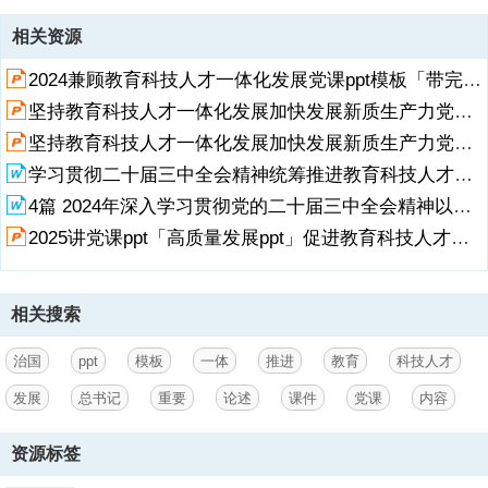
资源描述
相关资源
1、请点击输入文字内容请点击输入文字内容请点击输入文字内容,以下
2024兼顾教育科技人才一体化发展党课ppt模板「带完整内容」大力推动科教兴国人才强国战略课件模板.pptx
是习近平总书记2012年12月至2026年4月期间有关一体推进教育科技人
才发展重要论述的节录。,综合国力竞争归根到底是人才竞争。哪个国家
坚持教育科技人才一体化发展加快发展新质生产力党课ppt模板「带完整内容」党员干部学习党课课件.pptx
拥有人才上的优势，哪个国家最后就会拥有实力上的优势。外国看中国
坚持教育科技人才一体化发展加快发展新质生产力党课ppt模板【含完整内容】讲党课ppt模板下载.pptx
的潜力所在，就是看这个。中国这么多人，教育上去了，将来人才就会
像井喷一样涌现出来。这是最有竞争力的。走创新发展之路，首先要重
学习贯彻二十届三中全会精神统筹推进教育科技人才体制机制一体改革心得体会（附在敢于斗争善于斗争中凝聚奋进伟力党课讲稿）.doc
视集聚创新人才。（2012年12月7日至11日在广东考察工作时的讲
展开
阅读全文
4篇 2024年深入学习贯彻党的二十届三中全会精神以教育科技人才改革助力中国式现代化.doc
话）,人才资源是第一资源，也是创新活动中最为活跃、最为积极的因
2025讲党课ppt「高质量发展ppt」促进教育科技人才事业高质量发展总书记重要论述学习党课ppt模板「带完整内容」.pptx
素。要把科技创新搞上去，就必须建设一支规模宏大、结构合理、素质
优良的创新人才队伍。我国一方
2、面科技人才总量不少，另一方面又面临人才结构性不足的突出矛
相关搜索
盾，特别是在重大科研项目、重大工程、重点学科等领域领军人才严重
不足。解决这个矛盾，关键是要改革和完善人才发展机制。一是要用好
治国
ppt
模板
一体
推进
教育
科技人才
用活人才，建立更为灵活的人才管理机制，完善评价这个指挥棒，打通
人才流动、使用、发挥作用中的体制机制障碍，统筹加强高层次创新人
发展
总书记
重要
论述
课件
党课
内容
才、青年科技人才、实用技术人才等方面人才队伍建设，最大限度支持
和帮助科技人员创新创业。“千军易得，一将难求。”要大力造就世界水
资源标签
平的科学家、科技领军人才、卓越工程师、高水平创新团队。二是要深
化教育改革，推进素质教育，创新教育方法，提高人才培养质量，努力