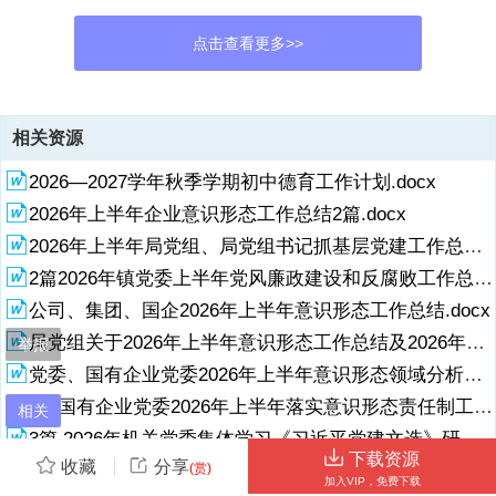
点击查看更多>>
资源描述
相关资源
1、 1 在 2026 年全市端午节前廉政谈话会议上的讲话.1 在端午节前统
2026—2027学年秋季学期初中德育工作计划.docx
战部机关集体廉政谈话会上的讲话.8 在端午节前廉政谈话会议上的讲
话.15 在端午节前廉政谈话会议上的讲话：紧绷纪律之弦筑牢廉洁防线
2026年上半年企业意识形态工作总结2篇.docx
以清正家风护航端午安康 19 在端午节前县委统战部集体廉政谈话会上
2026年上半年局党组、局党组书记抓基层党建工作总结.docx
的讲话提纲.24 在 2026 年局端午节前机关干部集体廉政谈话会上的讲
话稿.31 在在 2026 年全市端午节前廉政谈话会议上的讲话年全市端午
2篇2026年镇党委上半年党风廉政建设和反腐败工作总结.docx
节前廉政谈话会议上的讲话 同志们：今天，我们在这里召开端午节前集
展开
阅读全文
公司、集团、国企2026年上半年意识形态工作总结.docx
体廉政谈话会，主要目的是在节前这个关键节点，给大家提提醒、紧紧
局党组关于2026年上半年意识形态工作总结及2026年下半年工作打算.docx
弦，深入贯彻落实中央八项规定及其实施细则精神，进一步严明纪律、
举报
党委、国有企业党委2026年上半年意识形态领域分析研判报告.docx
2、强化作风，确保全市广大党员干部度过一个风清气正、廉洁祥和的
2篇国有企业党委2026年上半年落实意识形态责任制工作总结.docx
节日。刚才，市委常委、市纪委书记、市监委主任*同志传达了相关精
相关
神，提出了明确要求，希望大家认真领会，抓好落实。下面，我再讲几
3篇 2026年机关党委集体学习《习近平党建文选》研讨发言.docx
点意见。一、提高政治站位，深刻认识节点反腐的极端重要性 端午节，
下载资源
收藏
分享
(赏)
2026—2027学年秋季学期教务处工作计划.docx
是广大劳动者的节日，也是对各级党员领导干部党性作风、纪律观念的
加入VIP，免费下载