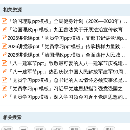
资源描述
相关资源
1、城市是现代化建设的重要载体、人民幸福生活的重要空间,（关于配
「治国理政ppt模板」全民健身计划（2026—2030年）党课ppt模板「带完整内容」.pptx
套讲稿的说明：本PPT模板包含讲稿，请移至最后1页查阅、复制）,城
市是现代化建设的重要载体、人民幸福生活的重要空间。为贯彻落实党
「治国理政ppt模板」九五普法关于开展法治宣传教育的第九个五年规划（2026－2030年）党课ppt模板「带完整内容」.pptx
中央、国务院关于高质量推进城市更新的决策部署，根据中华人民共和
2026讲党课ppt「党员学习ppt模板」支部书记讲党课ppt模板「带完整内容」.pptx
国国民经济和社会发展第十五个五年规划纲要，制定本规划。,第一
章,10项主要指标,10项主要指标,总体要求,坚持以习近平新时代中国特
2026讲党课ppt「党员学习ppt模板」传承榜样力量践行初心使命PP学习“七一勋章”获得者精神党课ppt模板「带完整内容」.pptx
色社会主义思想为指导，深入贯彻党的二十大和二十届历次全会精神，
展开
阅读全文
2026讲党课ppt「治国理政ppt模板」全面践行人民城市理念总书记重要论述党课ppt模板「带完整内容」.pptx
认真落实四中全会部署，全面贯彻习近平总书记关于城市工作的重要论
「八一建军节ppt」致敬最可爱的人八一建军节庆祝建军99周年党课ppt模板（带内容）.pptx
述，完整准确全面贯彻新发展理念，坚持稳中求进工作总基调，坚持以
人民为中心，坚持系统观念，坚持规划
「八一建军节ppt」热烈庆祝中国人民解放军建军99周年铁血铸军魂建军节党课ppt模板（带内容）.pptx
「党员学习ppt模板」总书记的人民情怀必须实事求是求真务实真抓实干专题党课ppt模板（含配套讲稿）.pptx
2、引领，坚持统筹发展和安全，坚持保护第一、应保尽保、以用促
保，因地制宜、分类指导，尽力而为、量力而行，建立可持续的城市更
「党员学习ppt模板」习近平党建思想指引强党强国之路党课ppt模板（带内容）.pptx
新体制机制和政策法规，高质量推进城市更新，为建设现代化人民城市
「党员学习ppt模板」深入学习领会习近平党建思想的科学内涵党课ppt模板（含配套讲稿）.pptx
提供坚实基础。到2030年，城市更新行动取得重要进展，城市开发建设
方式转型初见成效，安全发展基础更加牢固，服务效能不断提高，人居
环境明显改善，新旧动能加快转换，文化遗产有效保护，风貌特色更加
彰显，治理水平大幅提高，城市成为人民群众高品质生活的空间。到
相关搜索
2035年，城市更新体制机制更加完善，城市结构优化、动能转换、品质
提升、绿色转型、文脉赓续、治理增效取得显著成效，创新、宜居、美
治国
ppt
模板
城市
更新
十五
规划