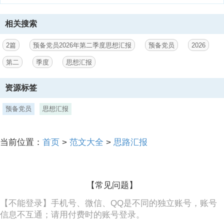
止”的倾向，不仅追求“知其然”，更力求“知其所以然”。在学习中，我注
重联系工作实际进行思考：一是思考如何将宏观政策精神与自身岗位职
责相结合，找准落实的切入点；二是思考如何在具体工作中 2 体现党的
相关搜索
宗旨，更好地服务群众。例如，在参与请结合实际填写，如：某项政策
调研/社区发展规划工作时，我尝试运用所学理论分析问题、提出建议，
2篇
预备党员2026年第二季度思想汇报
预备党员
2026
使理论学习成果初步转化为推动工作的
第二
季度
思想汇报
3、思路。二、践行初心使命，强化担当作为 1立足本职岗位，积极履
职尽责。在工作中，我时刻牢记自己的预备党员身份，努力将组织的信
资源标签
任转化为干事创业的动力。面对部门重点项目，日常繁琐任务，我始终
秉持认真负责的态度，主动承担，细致完成。例如，在负责某专项数据
预备党员
思想汇报
的整理分析/某次活动的组织协调过程中，我遇到了时间紧、任务重、数
据庞杂等，通过加班加点、优化方法、积极请教，最终确保了任务的顺
利完成，并在过程中锻炼了统筹协调和解决实际问题的能力。2投身服
务实践，厚植为民情怀。我积极参与单位组织的请结合实际填写，如：
当前位置：
首页
>
范文大全
>
思路汇报
结对帮扶活动/志愿服务项目/基层走访调研。在简述一次具体服务经
历，如：深入社区了解居民需求/协助开展便民
4、服务时，我深切感受到群众对美好生活的期盼，也体会到基层工作
【常见问题】
的不易。这让我更加坚定了“从群众中来，到群众中去”的工作方法，提
醒自己要常怀为民之心，多办利民之事，哪怕力量微薄，也要尽力为群
【不能登录】手机号、微信、QQ是不同的独立账号，账号
众排忧解难，用实际行动诠释入党初心。三、汲取精神养分，锤炼党性
信息不互通；请用付费时的账号登录。
修养 1传承红色基因，赓续精神血脉。本季度，我通过参加请结合实际