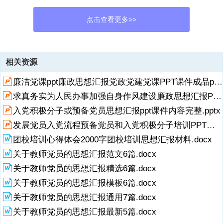
点击查看更多>>
资源描述
相关资源
1、 1 预备党员预备党员 2026 年二季度思想汇报年二季度思想汇报 敬
廉洁党课ppt廉政思想汇报党政党建党课PPT课件成品ppt下载.pptx
爱的党组织：时光荏苒，2026 年第二季度已悄然走过。在组织的悉心
培养和关怀下，我始终以一名预备党员的标准严格要求自己，在思想淬
求真务实为人民办事加强自身作风建设廉政思想汇报PPT课件成品ppt下载.pptx
炼、学习深化、实践锻炼中不断汲取力量、砥砺前行。现将本季度的思
入党积极分子或预备党员思想汇报ppt课件内容完整.pptx
想动态、学习收获、工作实践及自我反思等情况，向组织作如下汇报：
一、深化理论武装，筑牢信仰之基 1坚持学思并重，提升政治素养。我
发展党员入党流程预备党员和入党积极分子培训PPT模板.pptx
深知，理论上的成熟是政治上坚定的基础。本季度，我持续将系统学习
展开
阅读全文
团校培训心得体会2000字团校培训思想汇报材料.docx
党的创新理论摆在首位，重点研读了党中央关于当前形势的重大判断和
关于教师党员的思想汇报范文6篇.docx
战略部署相关文献，深入领会其核心要义、精神实质和实践要求。通过
学习，我更加深刻地认识到，党
关于教师党员的思想汇报精选6篇.docx
关于教师党员的思想汇报模板6篇.docx
2、的科学理论是指导我们应对复杂局面、推动事业发展的强大思想武
器。特别是结合新时代新征程的使命任务，我对自身所肩负的责任有了
关于教师党员的思想汇报通用7篇.docx
更清醒的把握，进一步增强了拥护核心、跟随核心、捍卫核心的思想自
关于教师党员的思想汇报最新5篇.docx
觉和行动自觉。2注重融会贯通，指导工作实践。我努力克服“浅尝辄