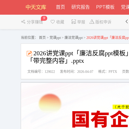
首页
研究报告
PPT模板
党课
赏
分享赚钱
收藏
举报
版权申诉
当前位置：
首页
>
党课ppt
>
廉洁党课ppt
>
2026讲党课ppt「廉洁反腐
2026讲党课ppt「廉洁反腐ppt
「带完整内容」.pptx
文档编号：129022
发布时间：2026-04-07
格式：PPTX
页数