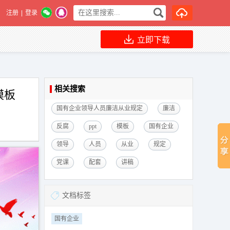
注册
|
登录
立即下载
相关搜索
模板
国有企业领导人员廉洁从业规定
廉洁
反腐
ppt
模板
国有企业
领导
人员
从业
规定
党课
配套
讲稿
文档标签
国有企业