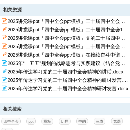
资源描述
相关资源
1、历届四中全会中的“三农”,二十届四中全会将审议中共中央关于制定
2025讲党课ppt「四中全会ppt模板」二十届四中全会主要议程党课ppt模板「带完整内容」.pptx
国民经济和社会发展第十五个五年规划的建议,10月20日至23日,党的二
十届四中全会在北京召开。这次会议之所以受到各方广泛关注，因为它
2025讲党课ppt「四中全会ppt模板」二十届四中全会10月20日至23日召开党课ppt模板「带完整内容」.pptx
将对未来五年，中国经济和社会发展的走向有一个系统性描绘，会上将
2025讲党课ppt「四中全会ppt模板」党的二十届四中全会前瞻党课ppt模板【含完整内容】.pptx
审议中共中央关于制定国民经济和社会发展第十五个五年规划的建议。
这一走向，不仅关乎中国，也会影响世界；不仅表现在国家宏观叙事
2025讲党课ppt「四中全会ppt模板」二十届四中全会开启中国经济新篇章党课ppt模板【含完整内容】.pptx
上，也直接关系到亿万老百姓具体细微的生活。党的二十届四中全会会
展开
阅读全文
2025讲党课ppt「四中全会ppt模板」在接续奋斗中谱写中国式现代化新篇章二十届四中全会主题党课ppt模板【含完整内容】.pptx
期4天，从10月20日到23日。回顾历届四中全会，从召开时间上看，多
2025年“十五五”规划的战略思考与实践建议（结合党的二十届四中全会精神）.docx
处于承上启下的关键年份。具体时间大多在9月份，十八大以来的三届
都在10月份。从主题来看，涉及
2025年传达学习党的二十届四中全会精神的讲话.docx
2025年传达学习党的二十届四中全会精神的研讨发言.docx
2、经济发展、党内建设、人事调整等关系党和国家发展的重大主题，
会议的主题和重要决定也都具有重大的历史意义。历届四中全会上，出
2025年传达学习党的二十届四中全会精神研讨发言.docx
台了许多对“三农”产生深远影响的重大决策。在这会期等待时刻，先一
起来回顾一下历届四中全会中的“三农”。,前 言,目录,十一届四中全会,十
二届四中全会,十六届四中全会,十八届四中全会,十九届四中全会,1,1979
相关搜索
年9月，十一届四中全会,坚定决心，改革提速,1979年9月25日至28日，
十一届四中全会召开，正式通过了中共中央关于加快农业发展若干问题
的决定。之所以强调“正式”，是因为在1978年12月的十一届三中全会
四中全会
ppt
模板
历届
中的
三农
党课
上，就已经拿出了这份决定的草案。经过9个月全国各地的讨论、试