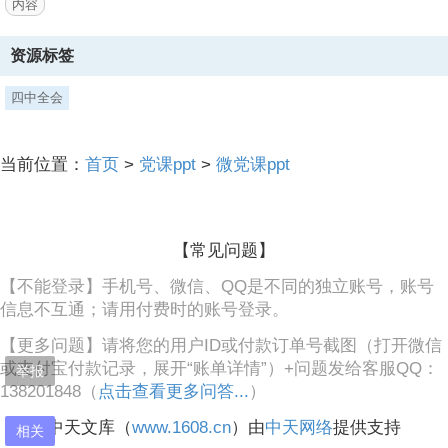
内容
行，农
3、村形势明显好转。农业获得丰收，农副产品显著增长，城乡市场十
资源标签
分活跃，出现了多年来少见的购销两旺景象。,十一届四中全会召开,今
天，我们评价十一届三中全会是划时代的“伟大历史转折”，但真正置身
四中全会
事内，这一转折来得并不容易。三中全会后，也有人还在争论、观望、
迟疑。各地政策落实的情况很不平衡，落实的程度也不尽相同，一些地
方的积极性还没有调动起来。,四中全会吸收各方意见，总结经验，对草
当前位置：
首页
>
党课ppt
>
微党课ppt
案作了必要的修改完善，传递改革的坚定决心。农村改革由此提速。决
定提出了25条政策措施，其中“社员自留地、自留畜、家庭副业和农村
集市贸易应予鼓励扶持”等，为日后改革农产品流通体制、废除统购派
购制度，埋下了伏笔。会上总结的许多经验
【常见问题】
4、，“一定要按自然规律和经济规律办事，按照群众利益办事”“一定要
【不能登录】手机号、微信、QQ是不同的独立账号，账号
坚定不移地执行以农业为基础的方针”“各项建设事业的发展，首先要考
信息不互通；请用付费时的账号登录。
虑农业的负担能力”等，直到今天依然是我们党领导经济工作的重要原
则。,2,1985年9月，十二届四中全会,“七五”计划,农村改革取得了巨大成
【更多问题】请将您的用户ID或付款订单号截图（打开微信
功，农业生产迅速恢复，乡镇企业异军突起，城市经济改革拉开序幕。,
或支付宝付款记录，展开“账单详情”）+问题发给客服QQ：
是新中国成立以来经济发展最具活力的时期之一,然而到1984年底，出
举报
138201848（
现“经济过热”迹象，工业增速过快，投资猛增，物价上涨。通过制定“七
点击查看更多问答...
）
五”计划，加强宏观调控、为改革创造稳定环境，成为十二届四中全会
中天文库（
www.1608.cn
）由
中天网络
提供支持
的重要任务。会议讨论并原则通过了中共中央关于制定国民经济和社会
相关