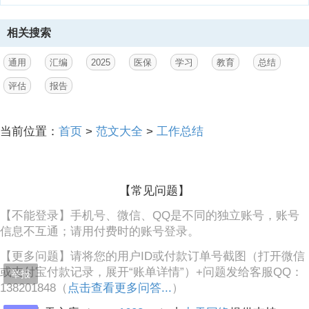
貌呈现出求真务实、奋发有为的新气象。2 一、主要做法及成效（一）
强化组织领导，压实主体责任 为确保学习教育高起点开局、高标准推
进，我局党组始终将压实责任作为首要任务，构建了权责明晰、运转高
相关搜索
效的领导体系。一是建立高效领导机制。学习教育启动之初，我局第一
时间成立了由党组书记、局长
通用
汇编
2025
医保
学习
教育
总结
3、 xx 同志任组长，其他班子成员任副组长，各处室及下属单位主要负
评估
报告
责人为成员的学习教育领导小组。领导小组下设办公室，负责日常工作
的统筹协调与督促检查。同时，研究制定了xx 市科技局关于深入开展中
央八项规定精神学习教育的实施方案，方案中明确了学习教育的总体要
当前位置：
首页
>
范文大全
>
工作总结
求、主要内容、方法步骤和时间节点，将任务细化分解为 25项具体工
作，逐一明确责任单位与责任人，确保各项工作有章可循、有序推进。
二是层层压实工作责任。我局建立了党组统一领导、班子成员分工负
责、机关党委组织协调、各支部具体落实的四级联动责任体系。局党组
【常见问题】
班子成员严格落实一岗双责，实行包片负责制，每位班子成员负责联系
指导 2-3个党支部，定期深入所联系
【不能登录】手机号、微信、QQ是不同的独立账号，账号
信息不互通；请用付费时的账号登录。
4、的支部参加学习、指导研讨、督导整改。各党支部书记作为第一责
任人，切实担负起本支部学习教育的主体责任。为确保责任不悬空，我
【更多问题】请将您的用户ID或付款订单号截图（打开微信
局还将学习教育开展情况纳入各部门及个人年度绩效考核和党建工作责
或支付宝付款记录，展开“账单详情”）+问题发给客服QQ：
举报
任制考核，对组织不力、敷衍塞责的单位及个人进行严肃问责。三是坚
138201848（
点击查看更多问答...
）
持领导示范带动。局党组班子成员以身作则、率先垂范，在学习教育中
发挥了头雁效应。党组理论学习中心组带头开展了 5次专题学 3 习，班