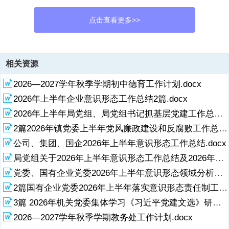
点击查看更多>>
资源描述
相关资源
1、 1 科技局学习教育总结评估报告.1 民政局学习教育总结评估报告.11
2026—2027学年秋季学期初中德育工作计划.docx
水利局学习教育总结评估报告.21 统计局学习教育总结评估报告.31 市
委办公室学习教育总结评估报告.41 自然资源局学习教育总结评估报
2026年上半年企业意识形态工作总结2篇.docx
告.51 司法局学习教育总结评估报告.61 医保局学习教育总结评估报
2026年上半年局党组、局党组书记抓基层党建工作总结.docx
告.69 科技局学习教育总结评估报告科技局学习教育总结评估报告 根据
市委统一部署及年度党风廉政建设工作安排，我局自 2025 年 3月起，
2篇2026年镇党委上半年党风廉政建设和反腐败工作总结.docx
集中开展了为期四个月的中央八项规定精神学习教育活动。本次学习教
展开
阅读全文
公司、集团、国企2026年上半年意识形态工作总结.docx
育覆盖局机关各处室、局属各事业单位全体在编在职人员及重要岗位聘
局党组关于2026年上半年意识形态工作总结及2026年下半年工作打算.docx
用人员共计 285 人，其中县处级以上领导干部 42 人，科级及
党委、国有企业党委2026年上半年意识形态领域分析研判报告.docx
2、以下干部243人，实现了核心层级与关键岗位人员的全覆盖。在集中
2篇国有企业党委2026年上半年落实意识形态责任制工作总结.docx
学习教育期间，全局上下累计组织开展专题学习研讨 21 次、警示教育
活动 8 场、领导干部讲党课 15次，通过多渠道、多层次征求意见，深
3篇 2026年机关党委集体学习《习近平党建文选》研讨发言.docx
入排查出 3大类 18个具体问题，并已全部建立整改台账。通过系统谋
2026—2027学年秋季学期教务处工作计划.docx
划、扎实推进，全局学习教育取得了阶段性显著成效，干部队伍作风面