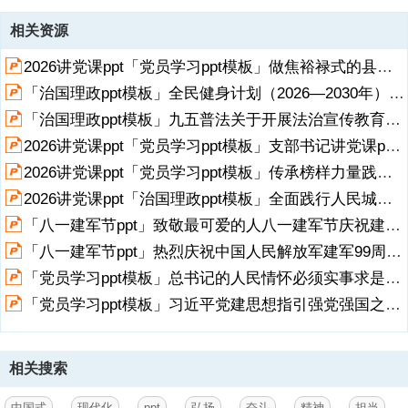
资源描述
相关资源
1、弘扬奋斗精神与担当作为,（关于配套讲稿的说明：本PPT模板包含
2026讲党课ppt「党员学习ppt模板」做焦裕禄式的县委书记 学习党课ppt模板「带完整内容」.pptx
讲稿，请移至最后1页查阅、复制）,前言,今天，我们共同围绕激发新时
代奋斗精神，在推进中国式现代化建设中建新功这一主题进行学习交
「治国理政ppt模板」全民健身计划（2026—2030年）党课ppt模板「带完整内容」.pptx
流。当前，我们正处在全面建设社会主义现代化国家的关键时期，肩负
「治国理政ppt模板」九五普法关于开展法治宣传教育的第九个五年规划（2026－2030年）党课ppt模板「带完整内容」.pptx
着以中国式现代化全面推进中华民族伟大复兴的历史使命。这就需要我
们大力弘扬奋斗精神，勇于担当作为，在新时代新征程上展现新气象、
2026讲党课ppt「党员学习ppt模板」支部书记讲党课ppt模板「带完整内容」.pptx
实现新作为。,深刻把握中国式现代化的内涵要义，明确新时代党员的职
展开
阅读全文
2026讲党课ppt「党员学习ppt模板」传承榜样力量践行初心使命PP学习“七一勋章”获得者精神党课ppt模板「带完整内容」.pptx
责使命,中国式现代化是中国共产党领导的社会主义现代化，既有各国现
2026讲党课ppt「治国理政ppt模板」全面践行人民城市理念总书记重要论述党课ppt模板「带完整内容」.pptx
代化的共同特征，更有基于自己国情的中国特色。,其核心要义体现在五
个方面：一是人口规模巨大的现代化，
「八一建军节ppt」致敬最可爱的人八一建军节庆祝建军99周年党课ppt模板（带内容）.pptx
「八一建军节ppt」热烈庆祝中国人民解放军建军99周年铁血铸军魂建军节党课ppt模板（带内容）.pptx
2、二是全体人民共同富裕的现代化，三是物质文明和精神文明相协调
的现代化，四是人与自然和谐共生的现代化，五是走和平发展道路的现
「党员学习ppt模板」总书记的人民情怀必须实事求是求真务实真抓实干专题党课ppt模板（含配套讲稿）.pptx
代化。,中国式现代化对我们党员提出了新的更高要求：,必须坚持党的
「党员学习ppt模板」习近平党建思想指引强党强国之路党课ppt模板（带内容）.pptx
领导，牢牢把握正确政治方向；必须坚持以人民为中心，不断满足人民
对美好生活的向往；必须坚持中国特色社会主义道路，坚定道路自信、
理论自信、制度自信、文化自信；必须发扬斗争精神，增强斗争本领；
必须坚持系统观念，统筹推进五位一体总体布局和四个全面战略布局。,
相关搜索
大力弘扬艰苦奋斗优良传统，凝聚奋进新征程的磅礴力量,我们党在百年
奋斗历程中形成了艰苦奋斗的优良传统，这是我们的传家宝。从革命时
中国式
现代化
ppt
弘扬
奋斗
精神
担当