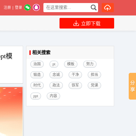
注册
|
登录
立即下载
相关搜索
pt模
治国
pt
模板
努力
锻造
忠诚
干净
担当
时代
政法
铁军
党课
ppt
内容