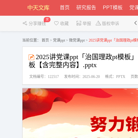
首页
研究报告
PPT模板
党课
赏
分享赚钱
收藏
举报
版权申诉
当前位置：
首页
>
党课ppt
>
微党课ppt
>
2025讲党课ppt「治国理政p
2025讲党课ppt「治国理政pt
板【含完整内容】.pptx
文档编号：122517
发布时间：2025-06-20
格式：PPTX
页数