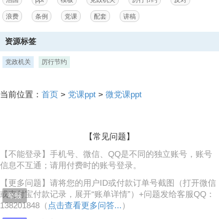
证正常公务活动；坚持公开透明，除涉及国家秘密
浪费
条例
党课
配套
讲稿
3、事项外，公务活动中的公共资金、资产和资源使用等情况应当按照
规定予以公开，接受各方面监督；坚持深化改革，通过改革创新破解体
资源标签
制机制障碍，建立健全厉行节约反对浪费工作长效机制。,总则,第五条,
中央办公厅、国务院办公厅负责统筹协调、指导检查全国党政机关厉行
党政机关
厉行节约
节约反对浪费工作，有关协调联络机制承办具体事务。地方各级党委和
政府办公厅（室）负责指导检查本地区党政机关厉行节约反对浪费工
作。各级纪检监察机关和组织人事、宣传、外事、发展改革、财政、审
计、机关事务管理等部门根据职责分工，依规依法履行对厉行节约反对
当前位置：
首页
>
党课ppt
>
微党课ppt
浪费相关工作的管理、监督等职责。,总则,第六条,各级党委和政府应当
加强对厉行节约反对浪费工作的组织领导。党
4、政机关领导班子主要负责人对本地区、本部门、本单位的厉行节约
【常见问题】
反对浪费工作负总责，其他成员根据工作分工，对职责范围内的厉行节
约反对浪费工作负主要领导责任。,第七条,各级领导机关和领导干部必
【不能登录】手机号、微信、QQ是不同的独立账号，账号
须树立正确政绩观，坚持以身作则、以上率下，严禁搞劳民伤财的“形
信息不互通；请用付费时的账号登录。
象工程”、“政绩工程”，防止重大决策失误造成严重浪费，坚决反对形式
主义、官僚主义、享乐主义和奢靡之风。中央和国家机关各部门应当在
【更多问题】请将您的用户ID或付款订单号截图（打开微信
厉行勤俭节约、反对铺张浪费上走在前、作表率。,第二章,经费管理,经
或支付宝付款记录，展开“账单详情”）+问题发给客服QQ：
举报
费管理,第八条,党政机关应当加强预算编制管理，按照加强财政资源和
138201848（
点击查看更多问答...
）
预算统筹的要求，将各项收入和支出全部纳入预算。党政机关取得的行