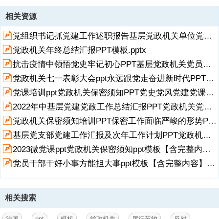
资源描述
相关资源
1、党政机关厉行节约反对浪费条例,2013年10月29日中共中央政治局
党组织书记抓党建工作述职报告基层党政机关单位党建工作述职报告PPT课件成品ppt下载.pptx
会议审议批准2013年11月18日中共中央、国务院发布2025年5月2日中
共中央批准2025年5月2日中共中央、国务院发布,（关于配套讲稿的说
党政机关年终总结汇报PPT模板.pptx
明：本PPT模板包含讲稿，请移至最后1页查阅、复制）,第一章,总 则,
抗击疫情中领悟党史牢记初心PPT基层党政机关党员干部教育培训课件ppt模板.pptx
总则,第一条,为了进一步弘扬艰苦奋斗、勤俭节约的优良作风，推进党
政机关厉行节约反对浪费，建设节约型机关，根据中国共产党章程和中
党政机关七一表彰大会ppt永远跟党走奋进新时代PPT专题课件模板【含完整内容】.pptx
华人民共和国宪法，制定本条例。,第二条,本条例适用于党的机关、人
展开
阅读全文
党课培训ppt党政机关保密须知PPT党史党风党建党课主题培训课件模板【含完整内容】.pptx
大机关、行政机关、政协机关、监察机关、审判机关、检察机关，以及
2022年中基层党建党政工作总结汇报PPT党政机关党建年中工作总结汇报ppt党课课件【含完整内容】.pptx
工会、共青团、妇联等人民团体和参照公务员法管理的事业单位。,第三
条,本
党政机关保密须知培训PPT保密工作面临严峻的形势PPT课件【含内容】.pptx
基层党支部党建工作汇报及次年工作计划PPT党政机关党建年中工作总结汇报PPT课件【含内容】.pptx
2、条例所称浪费，是指党政机关及其工作人员违反规定进行不必要的
公务活动，或者在履行公务中超出规定范围、标准和要求，不当使用公
2023微党课ppt党政机关保密须知ppt模板【含完整内容】党史党建党课培训微党课课件模板下载.pptx
共资金、资产和资源，给国家和社会造成损失的行为。,总则,第四条,党
党员干部干好小事方能担大事ppt模板【含完整内容】2023年基层党政机关党员干部学习党课ppt模板党课.pptx
政机关厉行节约反对浪费，应当深入贯彻中央八项规定精神，遵循下列
原则：坚持从严从简，带头过紧日子，勤俭办一切事业，降低公务活动
成本，腾出更多资金用于发展所需、民生所盼；坚持依规依法，遵守党
内法规和国家法律法规的相关规定，严格按照制度办事；坚持提质增
相关搜索
效，科学统筹财政资源，严格控制经费支出，加强厉行节约绩效考评；
坚持实事求是，从实际出发安排公务活动，取消不必要的公务活动，保
治国
ppt
模板
党政机关
厉行节约
反对