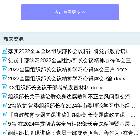
点击查看更多>>
资源描述
相关资源
1、 1 学习教育廉政党课：深入贯彻中央八项规定精神，筑牢家庭廉政
落实2022全国全区组织部长会议精神将党员教育培训作为重要政治任务工作心得体会2篇.docx
防线学习教育廉政党课：深入贯彻中央八项规定精神，筑牢家庭廉政防
线 廉政党课讲稿：扎实开展中央八项规定精神学习教育锲而不舍推动作
党员干部学习2022全国组织部长会议精神心得体会三篇.docx
风建设不断取得廉政党课讲稿：扎实开展中央八项规定精神学习教育锲
2022全国组织部长会议精神学习心得体会三篇.docx
而不舍推动作风建设不断取得新成效新成效 八项规定专题党课：持续深
化纠治八项规定专题党课：持续深化纠治 四风四风，以钉钉子精神推进
2022全国组织部长会议精神学习心得体会3篇.docx
作风建设，以钉钉子精神推进作风建设 县组织部长贯彻中央八项规定精
展开
阅读全文
XX组织部长会议干部考核发言材料.docx
神党课讲稿县组织部长贯彻中央八项规定精神党课讲稿 以八项规定为
组织部长关于整治群众身边腐败和不正之风问题交流研讨材料.docx
纲，打造风清气正教育环境党课讲稿以八项规定为纲，打造风清气正教
育环境党课讲稿 专题党课：坚守八项
2篇范文 常委组织部长在2024年市委理论学习中心组集体学习研讨交流会上的发言.doc
【廉政教育专题党课讲稿】组织部长专题廉政党课、知敬畏守底线弘扬清风正气、纵深推进全面从严治党增强纪律意识、担当意识和奋发意识营造良好的政治生态环境3篇.doc
2、规定，赋能交通建设高质量发展专题党课：坚守八项规定，赋能交
通建设高质量发展 专题党课：以作风建设新成效激发干事创业新作为专
5篇 在2024年贯彻落实全省组织部长会议精神暨基层减负工作推进会上的汇报发言.doc
题党课：以作风建设新成效激发干事创业新作为 专题党课：坚守八项规
组织部长党课讲稿：党员干部要勇担当、善作为+在青年干部座谈会上的讲话：青年干部要当好讲纪律、守规矩的表率2篇.doc
定精神，打造清正廉洁财政队伍专题党课：坚守八项规定精神，打造清