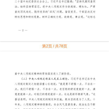
第2页 / 共78页