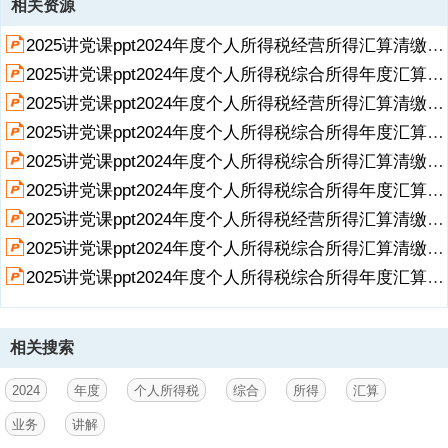
相关资源
1、2024年度个人所得税综合所得年度汇算业务讲解,主讲人:xxx 时间：
2025讲党课ppt2024年度个人所得税经营所得汇算清缴操作指南ppt课件.pptx
2025年3月,目录,2024年度汇算变化,1,专项附加扣除难点,2,3,部分税收
优惠政策,01,2024年度汇算变化,汇算变化,【问题1】今年汇算有哪些变
2025讲党课ppt2024年度个人所得税综合所得年度汇算ppt课件.pptx
化？答：个税综合所得汇算清缴工作已经进入第六个年头，今年汇算无
2025讲党课ppt2024年度个人所得税经营所得汇算清缴辅导课件.pptx
论从制度层面还是便民举措方面都有相应的变化。首先是将汇算公告的
法律层级提级为部门规章。个人所得税综合所得汇算清缴管理办法自2
2025讲党课ppt2024年度个人所得税综合所得年度汇算热点问题辅导.pptx
月26日起施行，今后不再按年下发汇算公告。新出台的管理办法一是更
展开
阅读全文
2025讲党课ppt2024年度个人所得税综合所得汇算清缴业务讲解.pptx
加注重社会预期，结合近几年的服务和管理实践，将其中实施效果明
2025讲党课ppt2024年度个人所得税综合所得年度汇算热点问答.pptx
显、纳税人感受较好的举措以制度形式予以固化，进一步健全汇算清缴
服
2025讲党课ppt2024年度个人所得税经营所得汇算清缴培训.pptx
2025讲党课ppt2024年度个人所得税综合所得汇算清缴要点讲解.pptx
2、务管理体系。二是更加重视保护纳税人的合法权益，更为清晰界定
汇算清缴各方权利义务关系，为汇算清缴服务管理提供了更好的法律保
2025讲党课ppt2024年度个人所得税综合所得年度汇算热点 问答.pptx
障。三是更加注重方便纳税人详细了解汇算清缴各类事项，指引纳税人
做好各项汇算清缴准备。,政策依据,个人所得税综合所得汇算清缴管理
办法，已经2025年2月21日国家税务总局2025年度第1次局务会议审议
相关搜索
通过，现予公布，自公布之日起施行。,汇算变化,其次，税务部门持续
秉承优化纳税服务理念，今年又推出了一系列便利化举措：一是进一步
完善汇算申报表项目预填服务。依托金融监管总局向税务部门共享的商
2024
年度
个人所得税
综合
所得
汇算
业健康险数据，为纳税人提供商业健康险税优识别码等信息预填服务，
业务
讲解
为纳税人提供更好的申报体验。二是