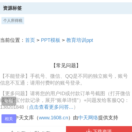
3、进一步拓展汇算申报渠道。例如：个人所得税APP新增境外所得申
资源标签
报功能，支持纳税人在移动端申报境外年报；WEB端不再为可使用预填
服务的纳税人提供“空白表”申报服务，将默认进入预填申报模式等。三
个人所得税
是进一步优化纳税人汇算申报体验，包括优化操作规则和实时报错提
醒。例如：已在预扣预缴环节填报公益性捐赠的纳税人，汇算时则无需
上传证明材料。对于申报“住房贷款利息”“住房租金”专项附加扣除数据
当前位置：
首页
>
PPT模板
>
教育培训ppt
中“配偶”情况与外部核验信息不符时，在申报中予以提示提醒等等。四
是推出全国个人养老金一站式申报扣除服务。为进一步方便纳税人及时
享受个人养老金递延纳税优惠政策，税务部门与人力资源社会保障部门
加强合作，直接获取纳税人在个人养老金
【常见问题】
4、管理服务平台的缴存信息，无需再下载并录入缴费凭证，让纳税人
【不能登录】手机号、微信、QQ是不同的独立账号，账号
便捷地申报享受个税汇算扣除。,汇算内容,【问题2】个人所得税综合所
信息不互通；请用付费时的账号登录。
得汇算清缴的内容是什么？答：个人所得税综合所得汇算清缴管理办法
(国家税务总局令第57号)文件规定：“第二条 纳税人取得综合所得，按
【更多问题】请将您的用户ID或付款订单号截图（打开微信
纳税年度合并计算个人所得税，并依法办理汇算清缴。第三条 本办法所
或支付宝付款记录，展开“账单详情”）+问题发给客服QQ：
称综合所得，是指纳税人取得的工资薪金所得、劳务报酬所得、稿酬所
举报
138201848（
得和特许权使用费所得。本办法所称汇算清缴，是指纳税人汇总一个纳
点击查看更多问答...
）
税年度内取得的综合所得收入额，减除费用六万元以及专项扣除、专项
中天文库（
www.1608.cn
）由
中天网络
提供支持
附加扣除、依法确定的其他扣除和符合条件的公益慈善事业捐赠后，适
相关
用综合所得个人所得税税率并减去速算
下载资源