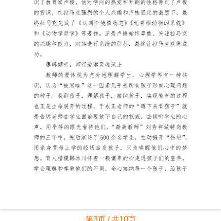
第3页 / 共10页