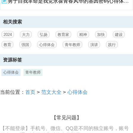
勇于自我革命是我党永葆青春风华的基因密码心得体会三篇.docx
世范的道德情操，启智润心、因材施教的育人智慧，勤学笃行、求是创
新的躬耕态度，乐教爱生、甘于奉献的仁爱之心，胸怀天下、以文化人
的弘道追求。以此勉励全国广大教师以教育家为榜样，大力弘扬教育家
精神，牢记为党育人、为国育才的初心使命，树立躬耕教坛、强国有我
相关搜索
的志向和抱负，自信自强、踔厉奋发，为强国建设、民族复兴伟业作出
新的更大贡献。其中，乐教爱生、甘于奉献使我深受鼓舞、感慨颇多。
2024
大力
弘扬
教育家
精神
加快
建设
仁者爱人是中国人骨子深处的道德标准和人格理想，
教育
强国
心得体会
青年教师
演讲
践行
3、也是我国传统教育思想的精神内核。古代的先贤，如老子、孔子、
庄子、孟子、墨子、朱熹、两程、王阳明 近现代的蔡元培、陶行知、黄
资源标签
炎培、陈寅恪、张伯苓、梅贻琦、彭康、竺可桢改革开放以来的霍懋
征、钱梦龙、魏书生、李吉林、于漪、冯恩洪、李希贵、李镇西他们身
心得体会
青年教师
上无不彰显着对理想信念的坚守，对高尚人格的追求，对家国情怀的秉
持，对神圣教坛的忠诚，对弟子学生的大爱和对真理不懈地探索。他们
的行动都是源自心底的爱，赋予教育事业独特的魅力，为无数心灵照亮
前行之路。涵养乐教爱生、甘于奉献的仁爱之心是每位教育工作者的必
当前位置：
首页
>
范文大全
>
心得体会
修课。爱是教育永恒的主题。教育家夏丐尊说过没有爱就没有教育，苏
联的教育家马卡连科也强调爱是教育的基础。师者之
4、爱区别于父母之爱，它以尊重、理解和关怀为基础，是一种无私
【常见问题】
的、不求回报的人间至情。好老师应该是充满爱的仁师，好的教育应该
是用爱培育每一粒种子。老师若能心怀为一大事来，做一大事去的乐教
【不能登录】手机号、微信、QQ是不同的独立账号，账号
情志，能葆有关爱每一名学生的师者仁心，能甘守三尺讲台的两袖清