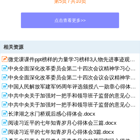
第5页 / 共10页
点击查看更多>>
资源描述
相关资源
1、“大力弘扬教育家精神，加快建设教育强国”心得体会“大力弘扬教育
微党课课件ppt榜样的力量学习榜样3人物先进事迹观后感心得体会PPT课件.pptx
家精神，加快建设教育强国”心得体会 “大力弘扬教育家精神，加快建设
教育强国”心得体会“大力弘扬教育家精神，加快建设教育强国”心得体会
中央全面深化改革委员会第二十四次会议精神学习心得体会3篇.docx
青年教师演讲稿：做教育家精神的践行者！青年教师演讲稿：做教育家
中央全面深化改革委员会第二十四次会议会议精神学习心得体会3篇.docx
精神的践行者！“大力弘扬教育家精神，加快建设教育强国”心得体“大力
弘扬教育家精神，加快建设教育强国”心得体会会 9 月 10 日，我们即将
中国人民解放军建军95周年评选颁授八一勋章心得体会2篇.docx
迎来第 40 个教师节，今年教师节主题是大力弘扬教育家精神，加快建
展开
阅读全文
中共中央关于加强对一把手和领导班子监督的意见心得体会三篇.docx
设教育强国，这是一个向全国广大教师致以崇高敬意的日子，更是我们
中共中央关于加强对一把手和领导班子监督的意见心得体会3篇.docx
深刻反思教育初心、明确使命担当的重要时刻。去年 9 月 9 日，在第
39
长津湖之水门桥观后感心得体会.docx
阅读习近平的七年知青岁月心得体会三篇.docx
2、个教师节到来之际，习近平总书记致信全国教育工作者，对教育家
精神进行了精辟的提炼，对教师提出了殷切的希望。习近平总书记把我
阅读习近平的七年知青岁月心得体会3篇.docx
国教育家精神概括为心有大我、至诚报国的理想信念，言为士则、行为