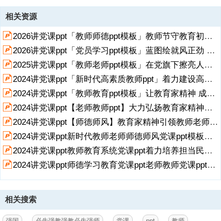
资源描述
相关资源
1、强国必先强教强教必先强师,近日，中共中央 国务院关于弘扬教育家
2026讲党课ppt「教师师德ppt模板」教师节守教育初心正师德师风担育人使命党课ppt模板「带完整内容」.pptx
精神加强新时代高素质专业化教师队伍建设的意见（以下简称意见）发
布。,（关于配套讲稿的说明：本PPT模板包含讲稿，请移至最后1页查
2026讲党课ppt「党员学习ppt模板」蓝图绘就风正劲 实干笃行启新程教师学习二十届四中全会精神党课ppt模板「带完整内容」.pptx
阅、复制）,前言,近日，中共中央 国务院关于弘扬教育家精神加强新时
2025讲党课ppt「教师老师ppt模板」在党旗下擦亮人民教师的精神名片党课ppt模板「带完整内容」.pptx
代高素质专业化教师队伍建设的意见（以下简称意见）发布。为大力弘
扬教育家精神，加强新时代高素质专业化教师队伍建设，进一步营造尊
2024讲党课ppt「新时代高素质教师ppt」着力建设高素质教师队伍不断提高思政课的针对性和吸引力党课ppt模板「带完整内容」.pptx
师重教良好氛围，意见从加强教师队伍思想政治建设、涵养高尚师德师
展开
阅读全文
2024讲党课ppt「教师教育ppt模板」让教育家精神 成为广大教师的自觉追求党课ppt模板「带完整内容」.pptx
风、提升教师专业素养、加强教师权益保障、弘扬尊师重教社会风尚等
2024讲党课ppt【老师教师ppt】大力弘扬教育家精神培养造就新时代大国良师党课ppt模板「带完整内容」.pptx
5个具体方面提出了17条具体要求。意见明确提出，到2035年，教育家
精神成为广大教师的自觉追求，
2024讲党课ppt【师德师风】教育家精神引领教师老师专业发展党课ppt模板【含完整内容】.pptx
2024讲党课ppt新时代教师老师师德师风党课ppt模板【含完整内容】.pptx
2、实现教师队伍治理体系和治理能力现代化，数字化赋能教师发展成
为常态，教师地位巩固提高，教师成为最受社会尊重和令人羡慕的职业
2024讲党课ppt教师教育系统党课ppt着力培养担当民族复兴大任的时代新人党课ppt模板【含完整内容】.pptx
之一，形成优秀人才争相从教、优秀教师不断涌现的良好局面。这为我
2024讲党课ppt师德学习教育党课ppt老师教师党课ppt模板【含完整内容】.pptx
们推进教育强国建设提供了有力指引和制度保障。,2023年9月，在给全
国优秀教师代表的致信中，习近平总书记指出，“新征程上，希望你们
和全国广大教师以教育家为榜样，大力弘扬教育家精神，牢记为党育
人、为国育才的初心使命，树立躬耕教坛、强国有我的志向和抱负，自
相关搜索
信自强、踔厉奋发，为强国建设、民族复兴伟业作出新的更大贡献”。
从提出“四有”好老师，勉励广大教师当好“四个引路人”，加强师德师风
强国
必先强教强教必先强师
党课
ppt
教师