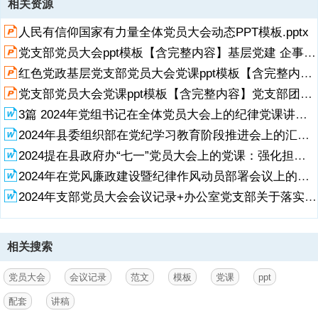
相关资源
1、授课人：XXX,时间：20XXXXXXXX,党员大会推优会议记录,（关于
人民有信仰国家有力量全体党员大会动态PPT模板.pptx
配套讲稿的说明：本PPT模板包含讲稿，请移至最后1页查阅、复制）,
目录,会议开场与说明,一、会议开场与说明,组织学习中国共产党章程、
党支部党员大会ppt模板【含完整内容】基层党建 企事业党建 工作计划 述职述廉ppt模板下载.pptx
中国共产党发展党员工作细则等党内法规中关于党员推优的相关章节，
红色党政基层党支部党员大会党课ppt模板【含完整内容】党支部团支部党员干部学习党课课件.pptx
确保参会党员明确推优标准、程序和要求。,（尊敬的各位党员同志，大
家上午好！在这庄严而充满使命感的时刻，我们齐聚一堂，共同开启本
党支部党员大会党课ppt模板【含完整内容】党支部团支部党员干部学习党课课件.pptx
次党员推优工作会议。我谨代表组织部，宣布会议正式开始。本次会议
展开
阅读全文
3篇 2024年党组书记在全体党员大会上的纪律党课讲稿（附将铁的纪律内化为日常习惯和自觉遵、严守政治纪律）.doc
旨在深入贯彻党中央关于加强党的基层组织建设的重要指示，通过推优
2024年县委组织部在党纪学习教育阶段推进会上的汇报发言+纪委书记在纪检监察机关党支部全体党员大会上的纪律党课讲稿.doc
工作，进一步激发党员队伍活力，确保党的先进性和纯洁性得以传承和
发扬。让我们携手并进，
2024提在县政府办“七一”党员大会上的党课：强化担当优服务 求真务实树形象.doc
2024年在党风廉政建设暨纪律作风动员部署会议上的讲话+在县委组织部机关第一支部党员大会上的讲话.doc
2、以高度的政治责任感和使命感，为党的事业贡献力量。）,一、会议
开场与说明,主持人宣布会议开始，简要介绍会议背景、目的及重要性，
2024年支部党员大会会议记录+办公室党支部关于落实全面从严治党主体责任工作情况的报告.docx
强调推优工作是加强党的基层组织建设、保持党员队伍先进性和纯洁性
的重要举措。,（接下来，我们将进行一项重要的学习环节。请全体党员
同志认真研读中国共产党章程中关于党员标准与义务的章节，以及中国
相关搜索
共产党发展党员工作细则中关于推优的具体规定。这些党内法规不仅是
我们行动的指南针，更是衡量我们是否合格党员的重要标尺。通过此次
学习，希望大家能够深刻理解推优工作的重要意义，准确把握推优标
党员大会
会议记录
范文
模板
党课
ppt
准、程序和要求，确保推优工作公平、公正、公开，真正将优秀的同志
配套
讲稿
选拔到党组织中来。）,推优条件与标准宣读,