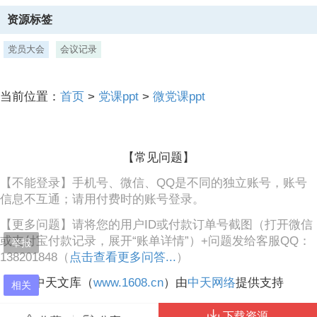
3、二、推优条件与标准宣读,（一）宣读推优条件：,根据上级党组织要
资源标签
求及本支部实际情况，详细宣读本次推优的具体条件，包括但不限于思
想政治表现、工作学习成绩、群众基础、模范作用发挥等方面。,（1.坚
党员大会
会议记录
定的共产主义信仰，忠诚于党的事业；2.在工作、学习和生活中表现突
出，起到模范带头作用；3.积极参与党组织活动，支持党组织工作；4.
在本职工作中取得显著成绩，受到广泛认可。）,二、推优条件与标准宣
当前位置：
首页
>
党课ppt
>
微党课ppt
读,（二）强调标准：,强调推优必须坚持标准、严格程序，确保被推优
人员真正是群众公认、德才兼备的优秀分子。,（1.候选人提名：通过自
荐、他荐或组织推荐产生候选人；2.事迹展示与讨论：候选人展示个人
事迹，党员们进行讨论评
【常见问题】
4、价；3.无记名投票：全体党员进行无记名投票，确保公正性；4.结果
【不能登录】手机号、微信、QQ是不同的独立账号，账号
公布与表彰：统计票数，公布推优结果，并对优秀党员进行表彰。）,候
信息不互通；请用付费时的账号登录。
选人提名与介绍,三、候选人提名与介绍,候选人提名：,采取支部委员提
议、党员自荐与群众推荐相结合的方式，提出初步候选人名单。主持人
【更多问题】请将您的用户ID或付款订单号截图（打开微信
逐一宣读候选人名单，并询问是否有异议。,（在本次党员推优工作中，
或支付宝付款记录，展开“账单详情”）+问题发给客服QQ：
我们秉持民主集中制的原则，通过支部委员的深思熟虑提议，结合广大
举报
138201848（
党员的积极自荐以及群众的广泛推荐，精心筛选出了以下初步候选人名
点击查看更多问答...
）
单。现在，请允许我逐一宣读候选人名单：XXX、YYY、ZZZ（具体名
中天文库（
www.1608.cn
）由
中天网络
提供支持
单）。请各位党员同志仔细聆听，如对任何候选人资格有异议，请现在
相关
提出，我们将根据规定进行审
下载资源