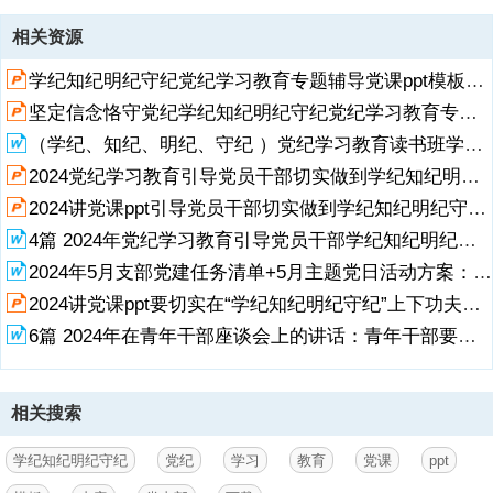
资源描述
相关资源
1、始终坚持严的基调全面加强纪律建设,学纪 知纪 明纪 守纪,温馨提
学纪知纪明纪守纪党纪学习教育专题辅导党课ppt模板「带完整内容」党支部团支部党员干部学习党课课件.pptx
示：1、文档中所有的文字都可以修改，更改字体、颜色、大小等。2、
文档中如有汇报人和日期的，请修改3、如有演讲稿的，稿件在尾页处
坚定信念恪守党纪学纪知纪明纪守纪党纪学习教育专题党课ppt模板【含完整内容】讲党课ppt模板下载.pptx
（请复制出来另行编辑）,党纪学习教育/纪检监察/反腐/廉政/课件/会议/
（学纪、知纪、明纪、守纪 ）党纪学习教育读书班学习《中国共产党纪律处分条例》研讨发言提纲.doc
总结/报告等内容,汇报人/主讲人,习近平总书记在二十届中央纪委三次全
会上发表重要讲话强调，,“以学习贯彻新修订的纪律处分条例为契机，
2024党纪学习教育引导党员干部切实做到学纪知纪明纪守纪党课ppt模板【含完整内容】党支部党课ppt模板下载.pptx
在全党开展一次集中性纪律教育”。,2023年12月，中共中央印发了新修
展开
阅读全文
2024讲党课ppt引导党员干部切实做到学纪知纪明纪守纪党课ppt模板「带完整内容」党员干部学习党课课件.pptx
订的中国共产党纪律处分条例（以下简称条例），着眼解决大党独有难
4篇 2024年党纪学习教育引导党员干部学纪知纪明纪守纪心得体会发言稿.doc
题、健全全面从严治党体系，与时俱进完善纪律规范，为以中国式现代
化全面推进强
2024年5月支部党建任务清单+5月主题党日活动方案：以学纪知纪明纪守纪为主题2篇 .doc
2024讲党课ppt要切实在“学纪知纪明纪守纪”上下功夫研讨发言要切实在“学纪知纪明纪守纪”上下功夫党纪学习教育党课电子版ppt模板「带完整内容」党员干部支部书记学习党课课件下载公文素材.pptx
2、国建设、民族复兴伟业提供坚强纪律保障。我们党是靠革命理想和
铁的纪律组织起来的马克思主义政党，纪律严明是党的光荣传统和独特
6篇 2024年在青年干部座谈会上的讲话：青年干部要养成学纪知纪明纪守纪的习惯.doc
优势。党的十八大以来，以习近平同志为核心的党中央把纪律建设摆在
更加突出的位置，作为全面从严治党的治本之策，与时俱进推进理论、
实践和制度创新，纪律建设成为新时代党的建设总体布局的突出亮点。
相关搜索
党中央先后于2015年、2018年和2023年三次修订条例，始终坚持严的
基调，不断完善纪律规矩，释放了全面从严治党越来越严、越往后执纪
越严的强烈信号，充分彰显了我们党推进自我革命的坚定决心和坚强意
学纪知纪明纪守纪
党纪
学习
教育
党课
ppt
志。,促进全党深刻领悟“两个确立”的决定性意义、坚决做到“两个维护”,