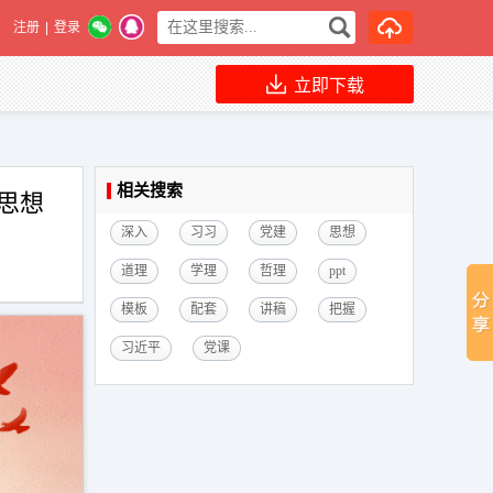
注册
|
登录
立即下载
相关搜索
思想
深入
习习
党建
思想
道理
学理
哲理
ppt
模板
配套
讲稿
把握
习近平
党课