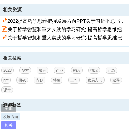
资源描述
相关资源
1、,rural revitalization and industrial integration rural revitalization
2022提高哲学思维把握发展方向PPT关于习近平总书记的哲学智慧和重大实践的学习研究专题党课（带完整内容）.pptx
and industrial integration rural revitalization,宣讲人：中天文库 时间：
2023.10,乡村振兴,特色产业发展,乡村振兴产业融合情况介绍特色工作
关于哲学智慧和重大实践的学习研究-提高哲学思维把握发展方向PPT党课课件【含内容】.pptx
发展方向,目录,rural revitalization and industrial integration rural
关于哲学智慧和重大实践的学习研究-提高哲学思维把握发展方向PPT课件【含内容】.ppt
revitalization and industrial integration rural revitalization,党的十九大
作出中国
展开
阅读全文
2、特色社会主义进入新时代的科学论断，提出实施乡村振兴战略的重
相关搜索
大历史任务，在我国“三农”发展进程中具有划时代的里程碑意义，必须
深入贯彻习近平新时代中国特色社会主义思想和党的十九大精神，在认
2023
乡村
振兴
产业
融合
情况
介绍
真总结农业农村发展历史性成就和历史性变革的基础上，准确研判经济
社会发展趋势和乡村演变发展态势，切实抓住历史机遇，增强责任感、
ppt
模板
内容
特色
工作
发展方向
党课
使命感、紧迫感，把乡村振兴战略实施好。,2XXX年1月至 2XXX年5月
课件
第二阶段发展任务,2XXX年1月至 2XXX年5月第一阶段发展任务,2XXX
年1月至 2XXX年5月发展任务,2XXX年1月至 2XXX年5月发展任
务,2XXX年1月至 2XXX年5月第三阶段发展任务,要加强规划引领，因
资源标签
举报
3、地制宜制定乡村建设和产业发展规划，以点带线扩面推动美丽乡村
发展方向
建设。要树立“精品”意识环境。,第一个发展目标,要加强规划引领，因地
相关
制宜制定乡村建设和产业发展规划，以点带线扩面推动美丽乡村建设。