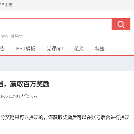
如日中天！
总结
党课ppt
告
PPT模板
党课ppt
范文
标签
档，赢取百万奖励
01-06 11:43 | 人气：677
积分奖励是可以提现的，您获取奖励后可以在账号后台进行提现