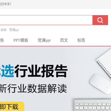
如日中天！
总结
党课ppt
告
PPT模板
党课ppt
范文
标签