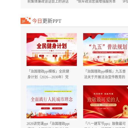
前集体廉政谈话会上的讲话
“筑牢政治忠诚增强服务本
评
国庆节中秋节节前廉政提醒
领”专题培训班上的讲话+在
谈话提纲.docx
市委市直机关工委机关党员
大会上的讲话.docx
今日
更新PPT
「治国理政ppt模板」全民健
「治国理政ppt模板」九五普
身计划（2026—2030年）党
法关于开展法治宣传教育的
课ppt模板「带完整内
第九个五年规划（2026－
容」.pptx
2030年）党课ppt模板「带完
整内容」.pptx
2026讲党课ppt「治国理政ppt
「八一建军节ppt」致敬最可