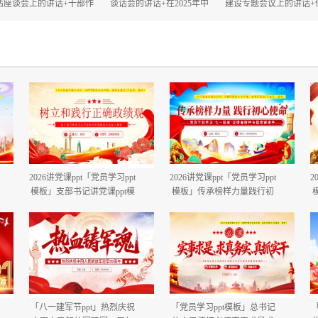
估座谈会上的讲话+干部作
谈话会的讲话+在2025年中
建设专题会议上的讲话+
风大会上的讲话.docx
秋、国庆“双节”节前工作部
建设自查评估部署会上
署会议上的讲话.docx
话.docx
2026讲党课ppt「党员学习ppt
2026讲党课ppt「党员学习ppt
2
模板」支部书记讲党课ppt模
模板」传承榜样力量践行初
板「带完整内容」.pptx
心使命PP学习“七一勋章”获
得者精神党课ppt模板「带完
整内容」.pptx
「八一建军节ppt」热烈庆祝
「党员学习ppt模板」总书记