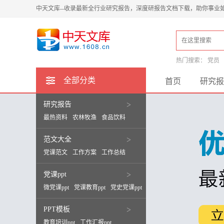
中天文库--收录最新全行业研究报告，深度研报告文档下载，助你事业
热门搜索：
党员
全部分类
首页
研究报
研究报告
>
最热资料
农林牧渔
食品饮料
范文大全
>
党课范文
工作方案
工作总结
党课ppt
>
微党课ppt
党课教育ppt
党史党课ppt
PPT模板
>
教育培训ppt
工作汇报ppt