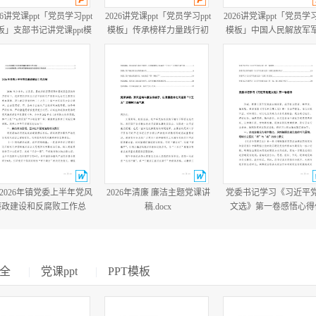
26讲党课ppt「党员学习ppt
2026讲党课ppt「党员学习ppt
2026讲党课ppt「党员学习
板」支部书记讲党课ppt模
模板」传承榜样力量践行初
模板」中国人民解放军
板「带完整内容」.pptx
心使命PP学习“七一勋章”获
建军99周年八一建军节
得者精神党课ppt模板「带完
教育培训党课ppt模板【
整内容」.pptx
整内容】.pptx
篇2026年镇党委上半年党风
2026年清廉 廉洁主题党课讲
党委书记学习《习近平
廉政建设和反腐败工作总
稿.docx
文选》第一卷感悟心得
结.docx
会、党委学习《习近平
文选》专题工作计划.do
全
|
党课ppt
|
PPT模板