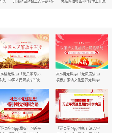
作风
升活动启动会上的讲话+在
总结评估报告+阶段性工作总
的讲
2025年政府机关深化作风建
结.docx
设动员大会上的讲话.docx
026讲党课ppt「党员学习ppt
2026讲党课ppt「党风廉洁ppt
模板」中国人民解放军军史
模板」廉洁文化涵养党课ppt
建军99周年八一建军节国防
模板「带完整内容」.pptx
教育培训党课ppt模板【含完
整内容】.pptx
「党员学习ppt模板」习近平
「党员学习ppt模板」深入学