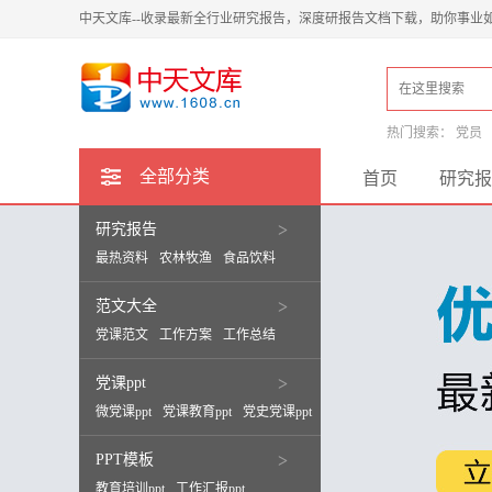
中天文库--收录最新全行业研究报告，深度研报告文档下载，助你事业
热门搜索：
党员
全部分类
首页
研究报
研究报告
>
最热资料
农林牧渔
食品饮料
范文大全
>
党课范文
工作方案
工作总结
党课ppt
>
微党课ppt
党课教育ppt
党史党课ppt
PPT模板
>
教育培训ppt
工作汇报ppt