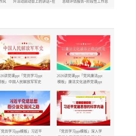
作风
升活动启动会上的讲话+在
总结评估报告+阶段性工作总
的讲
2025年政府机关深化作风建
结.docx
设动员大会上的讲话.docx
026讲党课ppt「党员学习ppt
2026讲党课ppt「党风廉洁ppt
模板」中国人民解放军军史
模板」廉洁文化涵养党课ppt
建军99周年八一建军节国防
模板「带完整内容」.pptx
教育培训党课ppt模板【含完
整内容】.pptx
「党员学习ppt模板」习近平
「党员学习ppt模板」深入学