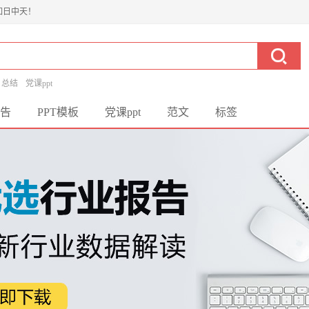
如日中天！
总结
党课ppt
告
PPT模板
党课ppt
范文
标签