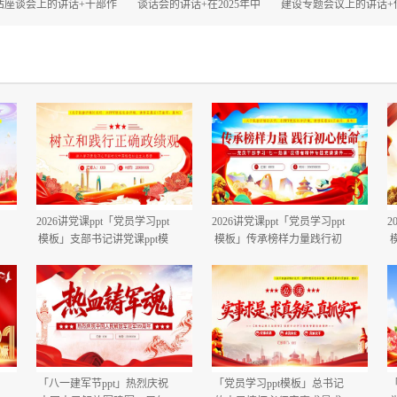
估座谈会上的讲话+干部作
谈话会的讲话+在2025年中
建设专题会议上的讲话+
风大会上的讲话.docx
秋、国庆“双节”节前工作部
建设自查评估部署会上
署会议上的讲话.docx
话.docx
2026讲党课ppt「党员学习ppt
2026讲党课ppt「党员学习ppt
2
模板」支部书记讲党课ppt模
模板」传承榜样力量践行初
板「带完整内容」.pptx
心使命PP学习“七一勋章”获
得者精神党课ppt模板「带完
整内容」.pptx
「八一建军节ppt」热烈庆祝
「党员学习ppt模板」总书记