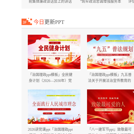
前集体廉政谈话会上的讲话
“筑牢政治忠诚增强服务本
评
国庆节中秋节节前廉政提醒
领”专题培训班上的讲话+在
谈话提纲.docx
市委市直机关工委机关党员
大会上的讲话.docx
今日
更新PPT
「治国理政ppt模板」全民健
「治国理政ppt模板」九五普
身计划（2026—2030年）党
法关于开展法治宣传教育的
课ppt模板「带完整内
第九个五年规划（2026－
容」.pptx
2030年）党课ppt模板「带完
整内容」.pptx
2026讲党课ppt「治国理政ppt
「八一建军节ppt」致敬最可