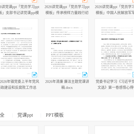
26讲党课ppt「党员学习ppt
2026讲党课ppt「党员学习ppt
2026讲党课ppt「党员学习
板」支部书记讲党课ppt模
模板」传承榜样力量践行初
模板」中国人民解放军
板「带完整内容」.pptx
心使命PP学习“七一勋章”获
建军99周年八一建军节
得者精神党课ppt模板「带完
教育培训党课ppt模板【
整内容」.pptx
整内容】.pptx
篇2026年镇党委上半年党风
2026年清廉 廉洁主题党课讲
党委书记学习《习近平
廉政建设和反腐败工作总
稿.docx
文选》第一卷感悟心得
结.docx
会、党委学习《习近平
文选》专题工作计划.do
全
|
党课ppt
|
PPT模板