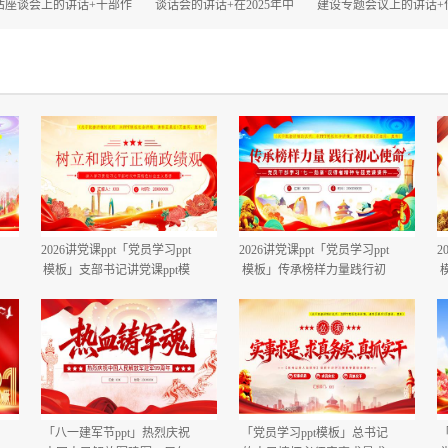
估座谈会上的讲话+干部作
谈话会的讲话+在2025年中
建设专题会议上的讲话+
风大会上的讲话.docx
秋、国庆“双节”节前工作部
建设自查评估部署会上
署会议上的讲话.docx
话.docx
2026讲党课ppt「党员学习ppt
2026讲党课ppt「党员学习ppt
2
模板」支部书记讲党课ppt模
模板」传承榜样力量践行初
板「带完整内容」.pptx
心使命PP学习“七一勋章”获
得者精神党课ppt模板「带完
整内容」.pptx
「八一建军节ppt」热烈庆祝
「党员学习ppt模板」总书记