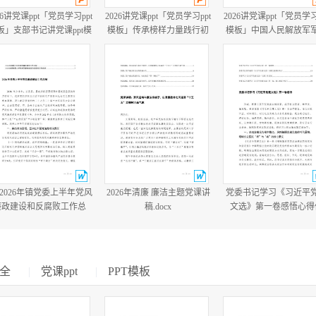
26讲党课ppt「党员学习ppt
2026讲党课ppt「党员学习ppt
2026讲党课ppt「党员学习
板」支部书记讲党课ppt模
模板」传承榜样力量践行初
模板」中国人民解放军
板「带完整内容」.pptx
心使命PP学习“七一勋章”获
建军99周年八一建军节
得者精神党课ppt模板「带完
教育培训党课ppt模板【
整内容」.pptx
整内容】.pptx
篇2026年镇党委上半年党风
2026年清廉 廉洁主题党课讲
党委书记学习《习近平
廉政建设和反腐败工作总
稿.docx
文选》第一卷感悟心得
结.docx
会、党委学习《习近平
文选》专题工作计划.do
全
|
党课ppt
|
PPT模板