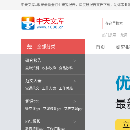
中天文库--收录最新全行业研究报告，深度研报告文档下载，助你事业
热门搜索：
党员
全部分类
首页
研究报
研究报告
>
最热资料
农林牧渔
食品饮料
范文大全
>
党课范文
工作方案
工作总结
党课ppt
>
微党课ppt
党课教育ppt
党史党课ppt
PPT模板
>
教育培训ppt
工作汇报ppt