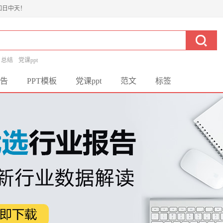
如日中天！
总结
党课ppt
告
PPT模板
党课ppt
范文
标签