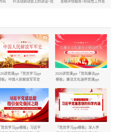
作风
升活动启动会上的讲话+在
总结评估报告+阶段性工作总
的讲
2025年政府机关深化作风建
结.docx
设动员大会上的讲话.docx
026讲党课ppt「党员学习ppt
2026讲党课ppt「党风廉洁ppt
模板」中国人民解放军军史
模板」廉洁文化涵养党课ppt
建军99周年八一建军节国防
模板「带完整内容」.pptx
教育培训党课ppt模板【含完
整内容】.pptx
「党员学习ppt模板」习近平
「党员学习ppt模板」深入学