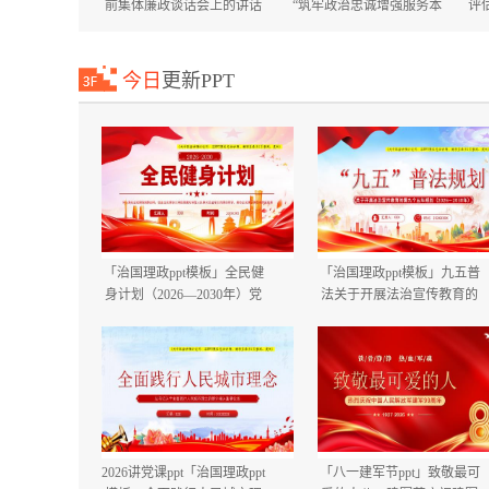
前集体廉政谈话会上的讲话
“筑牢政治忠诚增强服务本
评
国庆节中秋节节前廉政提醒
领”专题培训班上的讲话+在
谈话提纲.docx
市委市直机关工委机关党员
大会上的讲话.docx
今日
更新PPT
「治国理政ppt模板」全民健
「治国理政ppt模板」九五普
身计划（2026—2030年）党
法关于开展法治宣传教育的
课ppt模板「带完整内
第九个五年规划（2026－
容」.pptx
2030年）党课ppt模板「带完
整内容」.pptx
2026讲党课ppt「治国理政ppt
「八一建军节ppt」致敬最可