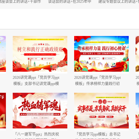
估座谈会上的讲话+干部作
谈话会的讲话+在2025年中
建设专题会议上的讲话+
风大会上的讲话.docx
秋、国庆“双节”节前工作部
建设自查评估部署会上
署会议上的讲话.docx
话.docx
2026讲党课ppt「党员学习ppt
2026讲党课ppt「党员学习ppt
2
模板」支部书记讲党课ppt模
模板」传承榜样力量践行初
板「带完整内容」.pptx
心使命PP学习“七一勋章”获
得者精神党课ppt模板「带完
整内容」.pptx
「八一建军节ppt」热烈庆祝
「党员学习ppt模板」总书记