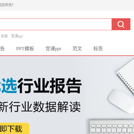
如日中天！
总结
党课ppt
告
PPT模板
党课ppt
范文
标签