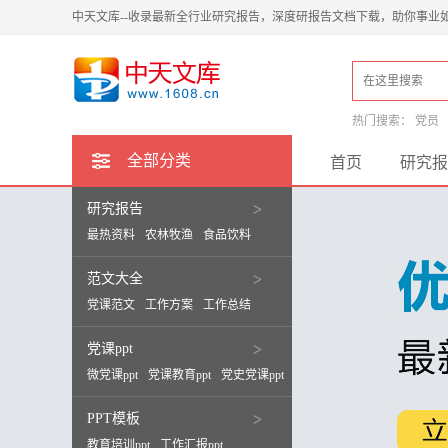
中天文库--收录最新全行业研究报告，深度研报告文档下载，助你事业
热门搜索：
党员
全部分类
首页
研究报
研究报告
>
最热资料
农林牧渔
食品饮料
范文大全
>
党课范文
工作方案
工作总结
党课ppt
>
微党课ppt
党课教育ppt
党史党课ppt
PPT模板
>
教育培训ppt
工作汇报ppt