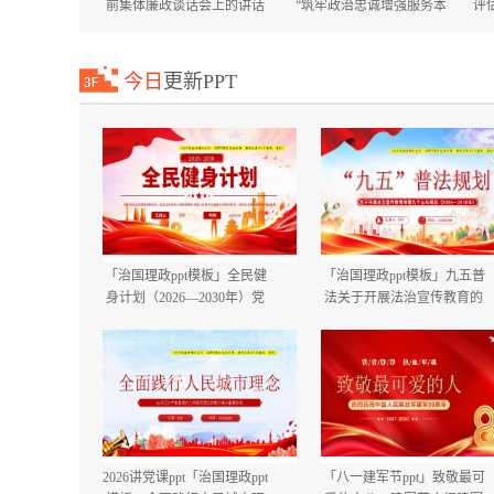
前集体廉政谈话会上的讲话
“筑牢政治忠诚增强服务本
评
国庆节中秋节节前廉政提醒
领”专题培训班上的讲话+在
谈话提纲.docx
市委市直机关工委机关党员
大会上的讲话.docx
今日
更新PPT
「治国理政ppt模板」全民健
「治国理政ppt模板」九五普
身计划（2026—2030年）党
法关于开展法治宣传教育的
课ppt模板「带完整内
第九个五年规划（2026－
容」.pptx
2030年）党课ppt模板「带完
整内容」.pptx
2026讲党课ppt「治国理政ppt
「八一建军节ppt」致敬最可