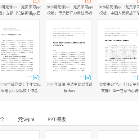
26讲党课ppt「党员学习ppt
2026讲党课ppt「党员学习ppt
2026讲党课ppt「党员学习
板」支部书记讲党课ppt模
模板」传承榜样力量践行初
模板」中国人民解放军
板「带完整内容」.pptx
心使命PP学习“七一勋章”获
建军99周年八一建军节
得者精神党课ppt模板「带完
教育培训党课ppt模板【
整内容」.pptx
整内容】.pptx
篇2026年镇党委上半年党风
2026年清廉 廉洁主题党课讲
党委书记学习《习近平
廉政建设和反腐败工作总
稿.docx
文选》第一卷感悟心得
结.docx
会、党委学习《习近平
文选》专题工作计划.do
全
|
党课ppt
|
PPT模板