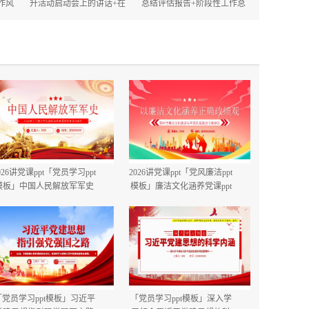
作风
升活动启动会上的讲话+在
总结评估报告+阶段性工作总
的讲
2025年政府机关深化作风建
结.docx
设动员大会上的讲话.docx
026讲党课ppt「党员学习ppt
2026讲党课ppt「党风廉洁ppt
模板」中国人民解放军军史
模板」廉洁文化涵养党课ppt
建军99周年八一建军节国防
模板「带完整内容」.pptx
教育培训党课ppt模板【含完
整内容】.pptx
「党员学习ppt模板」习近平
「党员学习ppt模板」深入学