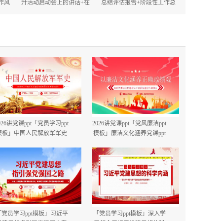
作风
升活动启动会上的讲话+在
总结评估报告+阶段性工作总
的讲
2025年政府机关深化作风建
结.docx
设动员大会上的讲话.docx
026讲党课ppt「党员学习ppt
2026讲党课ppt「党风廉洁ppt
模板」中国人民解放军军史
模板」廉洁文化涵养党课ppt
建军99周年八一建军节国防
模板「带完整内容」.pptx
教育培训党课ppt模板【含完
整内容】.pptx
「党员学习ppt模板」习近平
「党员学习ppt模板」深入学