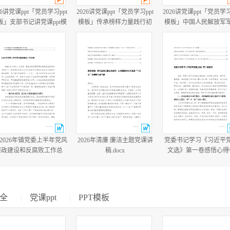
26讲党课ppt「党员学习ppt
2026讲党课ppt「党员学习ppt
2026讲党课ppt「党员学习
板」支部书记讲党课ppt模
模板」传承榜样力量践行初
模板」中国人民解放军
板「带完整内容」.pptx
心使命PP学习“七一勋章”获
建军99周年八一建军节
得者精神党课ppt模板「带完
教育培训党课ppt模板【
整内容」.pptx
整内容】.pptx
篇2026年镇党委上半年党风
2026年清廉 廉洁主题党课讲
党委书记学习《习近平
廉政建设和反腐败工作总
稿.docx
文选》第一卷感悟心得
结.docx
会、党委学习《习近平
文选》专题工作计划.do
全
|
党课ppt
|
PPT模板