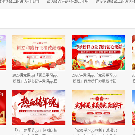
估座谈会上的讲话+干部作
谈话会的讲话+在2025年中
建设专题会议上的讲话+
风大会上的讲话.docx
秋、国庆“双节”节前工作部
建设自查评估部署会上
署会议上的讲话.docx
话.docx
2026讲党课ppt「党员学习ppt
2026讲党课ppt「党员学习ppt
2
模板」支部书记讲党课ppt模
模板」传承榜样力量践行初
板「带完整内容」.pptx
心使命PP学习“七一勋章”获
得者精神党课ppt模板「带完
整内容」.pptx
「八一建军节ppt」热烈庆祝
「党员学习ppt模板」总书记