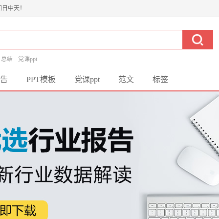
如日中天！
总结
党课ppt
告
PPT模板
党课ppt
范文
标签