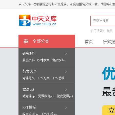
中天文库--收录最新全行业研究报告，深度研报告文档下载，助你事业
热门搜索：
党员
全部分类
首页
研究报
研究报告
>
最热资料
农林牧渔
食品饮料
范文大全
>
党课范文
工作方案
工作总结
党课ppt
>
微党课ppt
党课教育ppt
党史党课ppt
PPT模板
>
教育培训ppt
工作汇报ppt