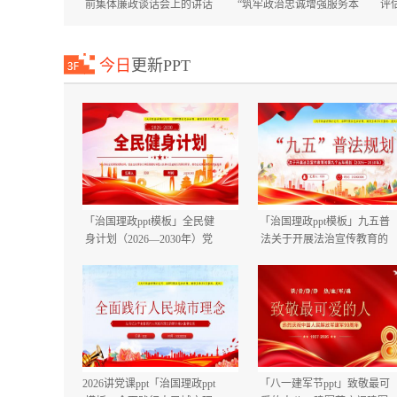
前集体廉政谈话会上的讲话
“筑牢政治忠诚增强服务本
评
国庆节中秋节节前廉政提醒
领”专题培训班上的讲话+在
谈话提纲.docx
市委市直机关工委机关党员
大会上的讲话.docx
今日
更新PPT
「治国理政ppt模板」全民健
「治国理政ppt模板」九五普
身计划（2026—2030年）党
法关于开展法治宣传教育的
课ppt模板「带完整内
第九个五年规划（2026－
容」.pptx
2030年）党课ppt模板「带完
整内容」.pptx
2026讲党课ppt「治国理政ppt
「八一建军节ppt」致敬最可