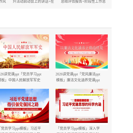
作风
升活动启动会上的讲话+在
总结评估报告+阶段性工作总
的讲
2025年政府机关深化作风建
结.docx
设动员大会上的讲话.docx
026讲党课ppt「党员学习ppt
2026讲党课ppt「党风廉洁ppt
模板」中国人民解放军军史
模板」廉洁文化涵养党课ppt
建军99周年八一建军节国防
模板「带完整内容」.pptx
教育培训党课ppt模板【含完
整内容】.pptx
「党员学习ppt模板」习近平
「党员学习ppt模板」深入学