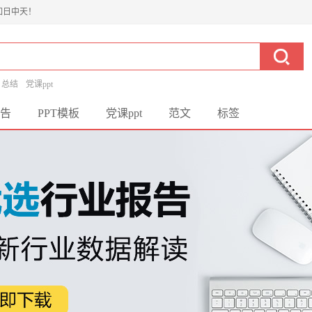
如日中天！
总结
党课ppt
告
PPT模板
党课ppt
范文
标签