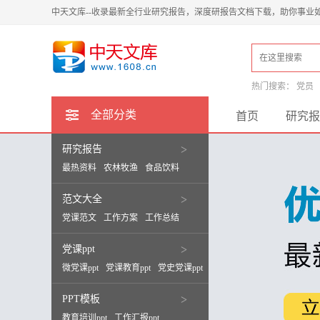
中天文库--收录最新全行业研究报告，深度研报告文档下载，助你事业
热门搜索：
党员
全部分类
首页
研究报
研究报告
>
最热资料
农林牧渔
食品饮料
范文大全
>
党课范文
工作方案
工作总结
党课ppt
>
微党课ppt
党课教育ppt
党史党课ppt
PPT模板
>
教育培训ppt
工作汇报ppt