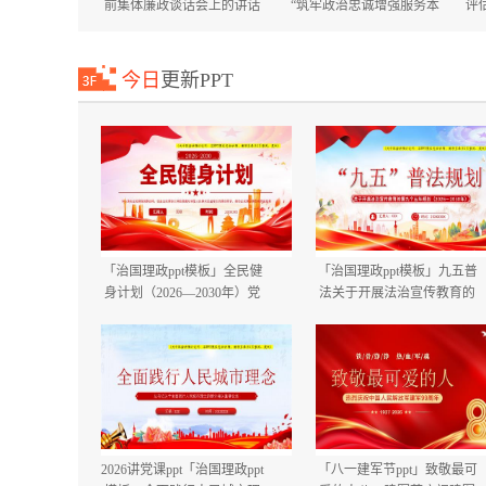
前集体廉政谈话会上的讲话
“筑牢政治忠诚增强服务本
评
国庆节中秋节节前廉政提醒
领”专题培训班上的讲话+在
谈话提纲.docx
市委市直机关工委机关党员
大会上的讲话.docx
今日
更新PPT
「治国理政ppt模板」全民健
「治国理政ppt模板」九五普
身计划（2026—2030年）党
法关于开展法治宣传教育的
课ppt模板「带完整内
第九个五年规划（2026－
容」.pptx
2030年）党课ppt模板「带完
整内容」.pptx
2026讲党课ppt「治国理政ppt
「八一建军节ppt」致敬最可