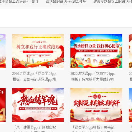
估座谈会上的讲话+干部作
谈话会的讲话+在2025年中
建设专题会议上的讲话+
风大会上的讲话.docx
秋、国庆“双节”节前工作部
建设自查评估部署会上
署会议上的讲话.docx
话.docx
2026讲党课ppt「党员学习ppt
2026讲党课ppt「党员学习ppt
2
模板」支部书记讲党课ppt模
模板」传承榜样力量践行初
板「带完整内容」.pptx
心使命PP学习“七一勋章”获
得者精神党课ppt模板「带完
整内容」.pptx
「八一建军节ppt」热烈庆祝
「党员学习ppt模板」总书记