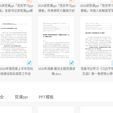
26讲党课ppt「党员学习ppt
2026讲党课ppt「党员学习ppt
2026讲党课ppt「党员学习
板」支部书记讲党课ppt模
模板」传承榜样力量践行初
模板」中国人民解放军
板「带完整内容」.pptx
心使命PP学习“七一勋章”获
建军99周年八一建军节
得者精神党课ppt模板「带完
教育培训党课ppt模板【
整内容」.pptx
整内容】.pptx
篇2026年镇党委上半年党风
2026年清廉 廉洁主题党课讲
党委书记学习《习近平
廉政建设和反腐败工作总
稿.docx
文选》第一卷感悟心得
结.docx
会、党委学习《习近平
文选》专题工作计划.do
全
|
党课ppt
|
PPT模板